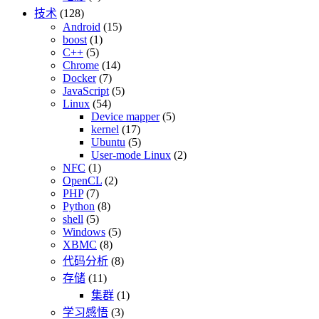
技术
(128)
Android
(15)
boost
(1)
C++
(5)
Chrome
(14)
Docker
(7)
JavaScript
(5)
Linux
(54)
Device mapper
(5)
kernel
(17)
Ubuntu
(5)
User-mode Linux
(2)
NFC
(1)
OpenCL
(2)
PHP
(7)
Python
(8)
shell
(5)
Windows
(5)
XBMC
(8)
代码分析
(8)
存储
(11)
集群
(1)
学习感悟
(3)