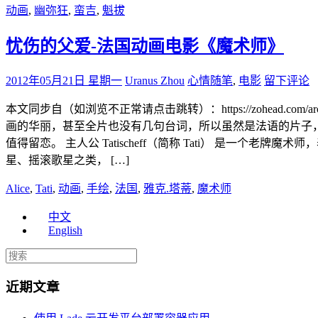
动画
,
幽弥狂
,
蛮吉
,
魁拔
忧伤的父爱-法国动画电影《魔术师》
2012年05月21日 星期一
Uranus Zhou
心情随笔
,
电影
留下评论
本文同步自（如浏览不正常请点击跳转）：https://zohead.com/
画的华丽，甚至全片也没有几句台词，所以虽然是法语的片子
值得留恋。 主人公 Tatischeff（简称 Tati） 是
星、摇滚歌星之类， […]
Alice
,
Tati
,
动画
,
手绘
,
法国
,
雅克.塔蒂
,
魔术师
中文
English
近期文章