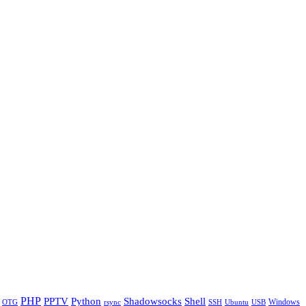
PHP
Python
Shell
PPTV
Shadowsocks
Windows
OTG
rsync
SSH
Ubuntu
USB