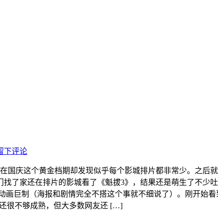
留下评论
过在国庆这个黄金档期却发现似乎每个影城排片都非常少。之后
找了家还在排片的影城看了《魁拔3》，结果还是萌生了不少吐槽。
玄幻动画巨制（海报和剧情完全不搭这个事就不细说了）。刚开始
还很不够成熟，但大多数网友还 […]