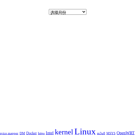
Linux
kernel
Intel
OpenWRT
Docker
evice mapper
DM
https
m3u8
MSYS