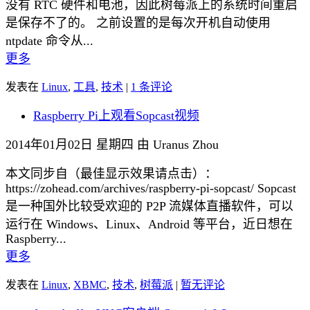
没有 RTC 硬件和电池，因此树莓派上的系统时间重启
是保存不了的。 之前设置的是每次开机自动使用
ntpdate 命令从...
更多
发表在
Linux
,
工具
,
技术
|
1 条评论
Raspberry Pi上观看Sopcast视频
2014年01月02日 星期四 由 Uranus Zhou
本文同步自（最佳显示效果请点击）：
https://zohead.com/archives/raspberry-pi-sopcast/ Sopcast
是一种国外比较受欢迎的 P2P 流媒体直播软件，可以
运行在 Windows、Linux、Android 等平台，近日想在
Raspberry...
更多
发表在
Linux
,
XBMC
,
技术
,
树莓派
|
暂无评论