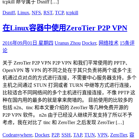
tcpkill 命令属于 Dsniff […]
Dsniff
,
Linux
,
NFS
,
RST
,
TCP
,
tcpkill
在Linux容器中使用ZeroTier P2P VPN
2016年09月01日 星期四
Uranus Zhou
Docker
,
网络技术
15条评
论
关于 ZeroTier P2P VPN P2P VPN 和我们平常使用的 PPTP、
OpenVPN 等 VPN 的不同之处在于其只负责将两个或多个主
机通过点对点的方式进行连接，不需要中心服务器支持，多个
主机之间通过 STUN 打洞或者 TURN 中继等方式进行连接，
比较适合不同网络间的多个主机进行直接连接，不像 PPTP 这
种在国内用的最多的就是拿来爬墙的。 目前使用的比较多的
包括 n2n、tinc 和本文要介绍的 ZeroTier 等几种免费开源的
P2P VPN 软件。 n2n 由于已经没人继续开发支持了所以不予
考虑，我在对比了 tinc 和 ZeroTier 之后发现 ZeroTier […]
Codeanywhere
,
Docker
,
P2P
,
SSH
,
TAP
,
TUN
,
VPN
,
ZeroTier
,
容