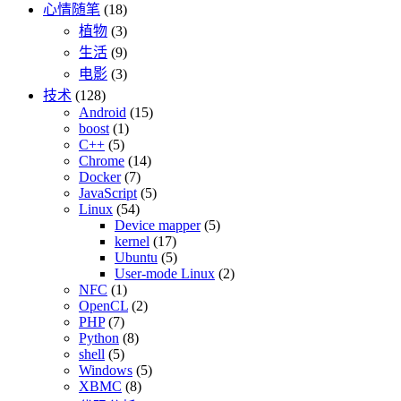
心情随笔
(18)
植物
(3)
生活
(9)
电影
(3)
技术
(128)
Android
(15)
boost
(1)
C++
(5)
Chrome
(14)
Docker
(7)
JavaScript
(5)
Linux
(54)
Device mapper
(5)
kernel
(17)
Ubuntu
(5)
User-mode Linux
(2)
NFC
(1)
OpenCL
(2)
PHP
(7)
Python
(8)
shell
(5)
Windows
(5)
XBMC
(8)