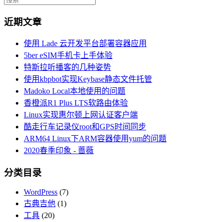
近期文章
使用 Lade 云开发平台部署容器应用
5ber eSIM手机卡上手体验
特斯拉听播客的几种姿势
使用kbpbot实现Keybase静态文件托管
Madoko Local本地使用的问题
香橙派R1 Plus LTS软路由体验
Linux实现惠尔顿上网认证客户端
酷走行车记录仪root和GPS时间同步
ARM64 Linux下ARM容器使用yum的问题
2020春季印象 - 蔷薇
分类目录
WordPress
(7)
古典吉他
(1)
工具
(20)