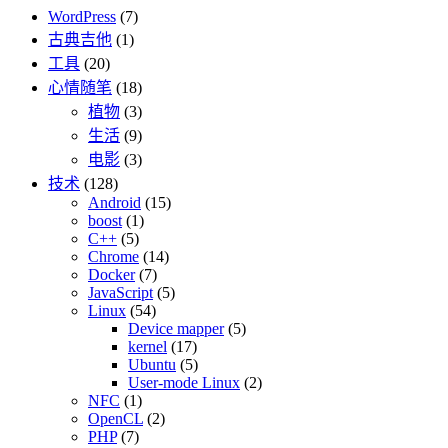
WordPress
(7)
古典吉他
(1)
工具
(20)
心情随笔
(18)
植物
(3)
生活
(9)
电影
(3)
技术
(128)
Android
(15)
boost
(1)
C++
(5)
Chrome
(14)
Docker
(7)
JavaScript
(5)
Linux
(54)
Device mapper
(5)
kernel
(17)
Ubuntu
(5)
User-mode Linux
(2)
NFC
(1)
OpenCL
(2)
PHP
(7)