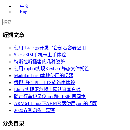
中文
English
近期文章
使用 Lade 云开发平台部署容器应用
5ber eSIM手机卡上手体验
特斯拉听播客的几种姿势
使用kbpbot实现Keybase静态文件托管
Madoko Local本地使用的问题
香橙派R1 Plus LTS软路由体验
Linux实现惠尔顿上网认证客户端
酷走行车记录仪root和GPS时间同步
ARM64 Linux下ARM容器使用yum的问题
2020春季印象 - 蔷薇
分类目录