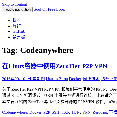
Skip to content
Soul Of Free Loop
Toggle navigation
技术
旅行
GitHub
留言板
Tag: Codeanywhere
在Linux容器中使用ZeroTier P2P VPN
2016年09月01日 星期四
Uranus Zhou
Docker
,
网络技术
15条评
关于 ZeroTier P2P VPN P2P VPN 和我们平常使
通过 STUN 打洞或者 TURN 中继等方式进行连接，比较适合
本文要介绍的 ZeroTier 等几种免费开源的 P2P VPN 软件。 n2n
Codeanywhere
,
Docker
,
P2P
,
SSH
,
TAP
,
TUN
,
VPN
,
ZeroTier
,
容