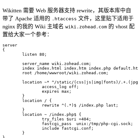
Wikitten 需要 Web 服务器支持 rewrite，其版本库中自
带了 Apache 适用的
文件，这里贴下适用于
.htaccess
nginx 的我的 Wiki 主域名
的 vhost 配
wiki.zohead.com
置给大家一个参考：
server

{

	listen 80;

	server_name wiki.zohead.com;

	index index.html index.htm index.php default.html default.htm default.php;

	root /home/wwwroot/wiki.zohead.com;

	location ~* ^/static/(css|js|img|fonts)/.+.(jpg|jpeg|gif|css|png|js|ico|html|xml|txt|swf|pdf|txt|bmp|eot|svg|ttf|woff|woff2)$ {

		access_log off;

		expires max;

	}

	location / {

		rewrite ^(.*)$ /index.php last;

	}

	location ~ /index.php$ {

		try_files $uri =404;

		fastcgi_pass  unix:/tmp/php-cgi.sock;

		include fastcgi.conf;

	}
