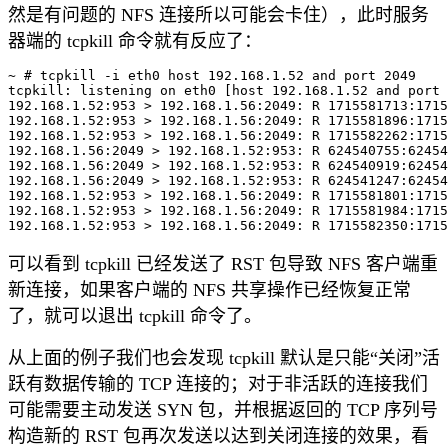
然是有问题的 NFS 连接所以可能会卡住），此时服务
器端的 tcpkill 命令就有反应了：
~ # tcpkill -i eth0 host 192.168.1.52 and port 2049

tcpkill: listening on eth0 [host 192.168.1.52 and port 
192.168.1.52:953 > 192.168.1.56:2049: R 1715581713:1715
192.168.1.52:953 > 192.168.1.56:2049: R 1715581896:1715
192.168.1.52:953 > 192.168.1.56:2049: R 1715582262:1715
192.168.1.56:2049 > 192.168.1.52:953: R 624540755:62454
192.168.1.56:2049 > 192.168.1.52:953: R 624540919:62454
192.168.1.56:2049 > 192.168.1.52:953: R 624541247:62454
192.168.1.52:953 > 192.168.1.56:2049: R 1715581801:1715
192.168.1.52:953 > 192.168.1.56:2049: R 1715581984:1715
可以看到 tcpkill 已经发送了 RST 包导致 NFS 客户端重
新连接，如果客户端的 NFS 共享操作已经恢复正常
了，就可以退出 tcpkill 命令了。
从上面的例子我们也会发现 tcpkill 默认是只能“关闭”活
跃有数据传输的 TCP 连接的；对于非活跃的连接我们
可能需要主动发送 SYN 包，并根据返回的 TCP 序列号
构造新的 RST 包再次发送以达到关闭连接的效果，看