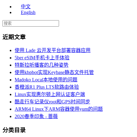
中文
English
近期文章
使用 Lade 云开发平台部署容器应用
5ber eSIM手机卡上手体验
特斯拉听播客的几种姿势
使用kbpbot实现Keybase静态文件托管
Madoko Local本地使用的问题
香橙派R1 Plus LTS软路由体验
Linux实现惠尔顿上网认证客户端
酷走行车记录仪root和GPS时间同步
ARM64 Linux下ARM容器使用yum的问题
2020春季印象 - 蔷薇
分类目录