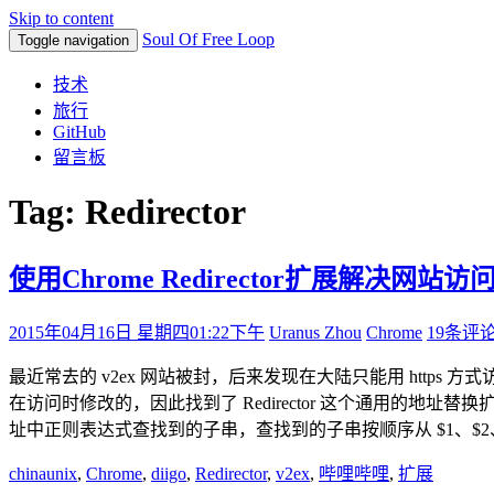
Skip to content
Soul Of Free Loop
Toggle navigation
技术
旅行
GitHub
留言板
Tag: Redirector
使用Chrome Redirector扩展解决网站访
2015年04月16日 星期四
01:22下午
Uranus Zhou
Chrome
19条评
最近常去的 v2ex 网站被封，后来发现在大陆只能用 https 方式访问
在访问时修改的，因此找到了 Redirector 这个通用的地址
址中正则表达式查找到的子串，查找到的子串按顺序从 $1、$2、$3 开始
chinaunix
,
Chrome
,
diigo
,
Redirector
,
v2ex
,
哔哩哔哩
,
扩展