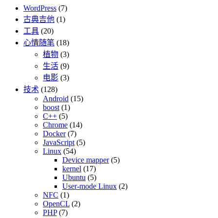
WordPress
(7)
古典吉他
(1)
工具
(20)
心情随笔
(18)
植物
(3)
生活
(9)
电影
(3)
技术
(128)
Android
(15)
boost
(1)
C++
(5)
Chrome
(14)
Docker
(7)
JavaScript
(5)
Linux
(54)
Device mapper
(5)
kernel
(17)
Ubuntu
(5)
User-mode Linux
(2)
NFC
(1)
OpenCL
(2)
PHP
(7)