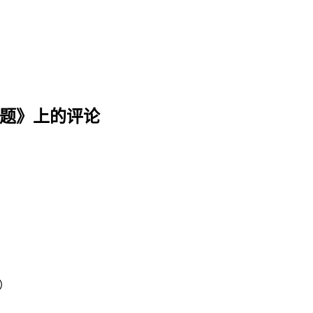
问题
》上的评论
）