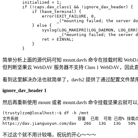
        initialized = 1;

        if (!caps.dav_class1 && !ignore_dav_header) {

            if (have_terminal) {

                error(EXIT_FAILURE, 0,

                      _("mounting failed; the server do
            } else {

                syslog(LOG_MAKEPRI(LOG_DAEMON, LOG_ERR)
                       _("mounting failed; the server d
                ret = EINVAL;

            }

简单分析上面的源代码可知 mount.davfs 命令在挂载时和 WebDA
但判断坚果云 WebDAV 服务器不支持 Class 1 WebDAV，
看到这里解决办法也就简单了，davfs2 提供了通过配置文件禁用
ignore_dav_header 1
然后再重新使用 mount 或者 mount.davfs 命令挂载坚
(trusty)zzm@localhost:~$ df -h /mnt

文件系统                        容量  已用  可用 已用% 挂载点
不过这个就不用计较咯，祝玩的开心～～～