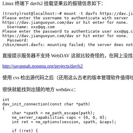
Linux 终端下 davfs2 挂载坚果云的报错信息如下：
(trusty)root@localhost:~# mount -t davfs https://dav.ji
Please enter the username to authenticate with server

https://dav.jianguoyun.com/dav or hit enter for none.

  Username: xxx@qq.com

Please enter the password to authenticate user xxx@qq.c
https://dav.jianguoyun.com/dav or hit enter for none.

  Password:

直接提示服务器不支持 WebDAV 这就比较奇怪的，在网上没找到解决
http://savannah.nongnu.org/projects/davfs2
使用 cvs 检出源代码之后（还用这么古老的版本管理软件值得吐槽哈
很快就能找到出错的地方 webdav.c：
int

dav_init_connection(const char *path)

{

    char *spath = ne_path_escape(path);

    ne_server_capabilities caps = {0, 0, 0};

    int ret = ne_options(session, spath, &caps);

    if (!ret) {
