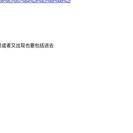
f%68%65%61%64%2e%63%6f%6d%2f
 但是或者又出现也要包括进去