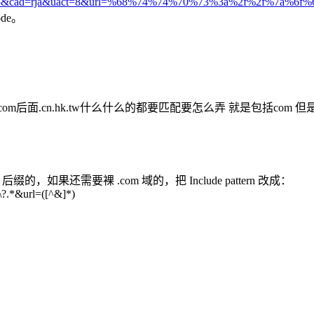
cd=5&cad=rja&uact=8&url=%68%74%74%70%73%3a%2f%2f%7a%6
ode。
om后面.cn.hk.tw什么什么的都要匹配要怎么弄 就是包括com
，如果还需要裸 .com 域的，把 Include pattern 改成：
rl\?.*&url=([^&]*)