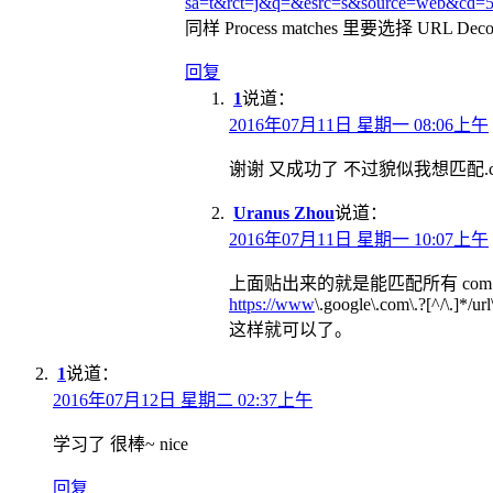
sa=t&rct=j&q=&esrc=s&source=web&
同样 Process matches 里要选择 URL Dec
回复
1
说道：
2016年07月11日 星期一 08:06上午
谢谢 又成功了 不过貌似我想匹配.c
Uranus Zhou
说道：
2016年07月11日 星期一 10:07上午
上面贴出来的就是能匹配所有 com 后缀的
https://www
\.google\.com\.?[^/\.]*/u
这样就可以了。
1
说道：
2016年07月12日 星期二 02:37上午
学习了 很棒~ nice
回复