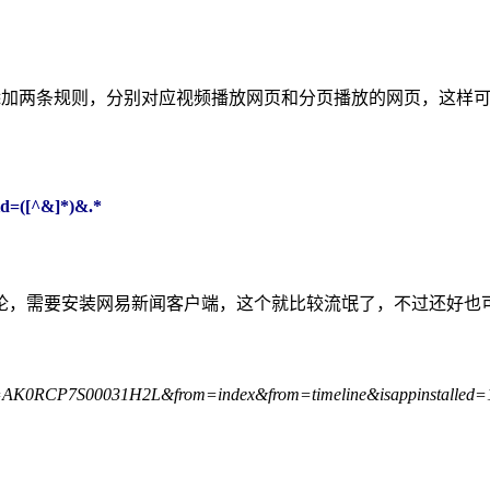
需要添加两条规则，分别对应视频播放网页和分页播放的网页，这样可以
cid=([^&]*)&.*
论，需要安装网易新闻客户端，这个就比较流氓了，不过还好也
ocid=AK0RCP7S00031H2L&from=index&from=timeline&isappinstalled=