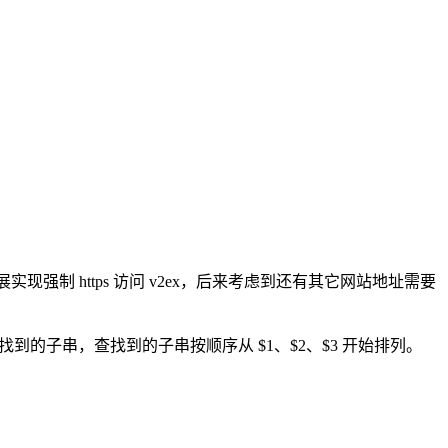
种扩展实现强制 https 访问 v2ex，后来考虑到还有其它网站地址需要
子串，查找到的子串按顺序从 $1、$2、$3 开始排列。