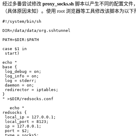
经过多番尝试修改
proxy_socks.sh
脚本以产生不同的配置文件，才发
（具体原因未知）。使用 root 浏览器等工具修改该脚本为以
#!/system/bin/sh

DIR=/data/data/org.sshtunnel

PATH=$DIR:$PATH

case $1 in

 start)

echo "

base {

 log_debug = on;

 log_info = on;

 log = stderr;

 daemon = on;

 redirector = iptables;

}

" >$DIR/redsocks.conf

   echo "

redsocks {

 local_ip = 127.0.0.1;

 local_port = 8123;

 ip = 127.0.0.1;

 port = $2;

 type = socks5;
