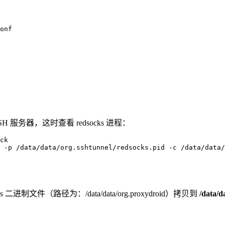
onf

 服务器，这时查看 redsocks 进程：
ck

 -p /data/data/org.sshtunnel/redsocks.pid -c /data/data/
进制文件（路径为：/data/data/org.proxydroid）拷贝到
/data/d