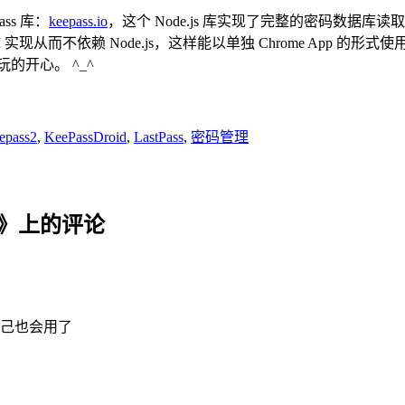
Pass 库：
keepass.io
，这个 Node.js 库实现了完整的密码数
 等 API 实现从而不依赖 Node.js，这样能以单独 Chrome App 的形
的开心。 ^_^
epass2
,
KeePassDroid
,
LastPass
,
密码管理
》上的评论
己也会用了