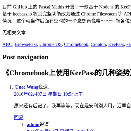
目前 GitHub 上的 Pascal Mathis 开发了一款基于 Node.js 的 Kee
基于 keepass.io 将其完整功能改为通过 Chrome Filesystem
情况，这个就当作后面有空时的一个念想再说咯～～～ 祝各位玩
无相关文章.
ARC
,
BrowsePass
,
Chrome OS
,
Chromebook
,
Crouton
,
KeePass
,
ke
Post navigation
《
Chromebook上使用KeePass的几种姿势
Unee Wang
说道：
2016年02月07日 星期日 10:54上午
原来还有后记了。我再等等，现在是安利别人用，迟早自
回复
admin
说道：