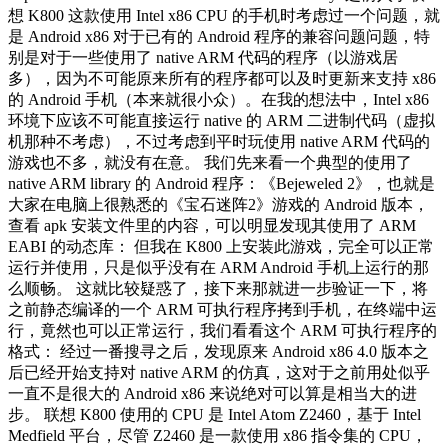
想 K800 这款使用 Intel x86 CPU 的手机时考虑过一个问题，就
是 Android x86 对于已有的 Android 程序的兼容问题问题，特
别是对于一些使用了 native ARM 代码的程序（以游戏居
多），因为不可能原来所有的程序都可以及时更新来支持 x86
的 Android 手机（本来就很小众）。在我的想法中，Intel x86
环境下应该不可能直接运行 native 的 ARM 二进制代码（虚拟
机那种不考虑），不过考虑到平时玩使用 native ARM 代码的
游戏也不多，就没有在意。 我们先来看一个典型的使用了
native ARM library 的 Android 程序：《Bejeweled 2》，也就是
大家在电脑上很熟悉的《宝石迷阵2》游戏的 Android 版本，
查看 apk 安装文件里的内容，可以明显发现其使用了 ARM
EABI 的动态库： 但我在 K800 上安装此游戏，完全可以正常
运行并使用，只是似乎没有在 ARM Android 手机上运行的那
么顺畅。 这就比较疑惑了，接下来那就进一步验证一下，将
之前静态编译的一个 ARM 可执行程序拷到手机，在终端中运
行，竟然也可以正常运行，我们看看这个 ARM 可执行程序的
格式： 经过一番搜寻之后，发现原来 Android x86 4.0 版本之
后已经开始支持对 native ARM 的仿真，这对于之前用处似乎
一直不是很大的 Android x86 来说绝对可以算是相当大的进
步。 联想 K800 使用的 CPU 是 Intel Atom Z2460，基于 Intel
Medfield 平台，尽管 Z2460 是一款使用 x86 指令集的 CPU，