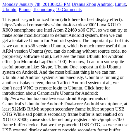
Monday January 7th, 2013
08:23 PM
Uranus Zhou
Android
,
Linux
,
Ubuntu
,
Phone
,
Technology
19 Comments
This post is synchronized from (click here for best display effect):
https://zohead.com/archives/ubuntu-for-xolo-x900/ Lava XOLO
X900 smartphone use Intel Atom Z2460 x86 CPU, so we can try to
make some modifications to default Android system, then we can
get a tentative Ubuntu for Android system. The important part of this
is we can run x86 version Ubuntu, which is much more useful than
ARM version Ubuntu (you can do nothing without source code, no
proprietary software at all). Let’s see the final Ubuntu for Android
effect (on Motorola LapDock 100): For now, I can run some quite
useful program like: Skype, Ubuntu One, sopcast in this Ubuntu
system on Android. And the most brilliant thing is we can run
Ubuntu and Android system simultaneously, Ubuntu is running on
another display screen, doesn’t affect Android system at all, we
don’t need VNC to remote login to Ubuntu. Click here for
introduction about Canonical’s Ubuntu for Android:
http://www.ubuntu.com/devices/android Requirements of
Canonical’s Ubuntu for Android: Dual-core Android smartphone, at
least 512MB RAM; support secondary frame buffer; support USB
OTG While sad point is secondary frame buffer is not enabled on
XOLO X900, cause stock kernel only register a /dev/graphics/fb0
frame buffer device. But we the powerful USB OTG, so we can use
USB external display adapter to provide secondary frame buffer.