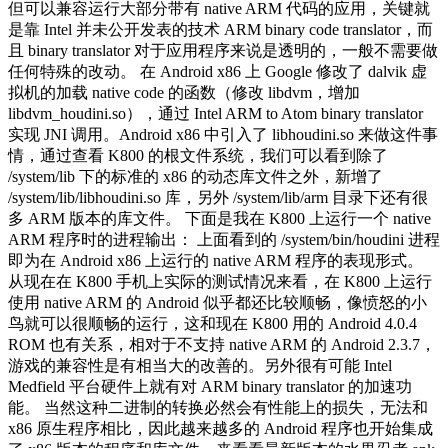
但可以兼容运行大部分带有 native ARM 代码的应用，关键就
是靠 Intel 并未公开发表的技术 ARM binary code translator，而
且 binary translator 对于应用程序来说是透明的，一般不需要做
任何特殊的改动。 在 Android x86 上 Google 修改了 dalvik 虚
拟机的加载 native code 的函数（修改 libdvm，增加
libdvm_houdini.so），通过 Intel ARM to Atom binary translator
实现 JNI 调用。Android x86 中引入了 libhoudini.so 来做这件事
情，通过查看 K800 的根文件系统，我们可以看到除了
/system/lib 下的标准的 x86 的动态库文件之外，新增了
/system/lib/libhoudini.so 库，另外 /system/lib/arm 目录下还有很
多 ARM 版本的库文件。 下面是我在 K800 上运行一个 native
ARM 程序时的进程输出： 上面看到的 /system/bin/houdini 进程
即为在 Android x86 上运行的 native ARM 程序的表现形式。
从现在在 K800 手机上实际的测试情况来看，在 K800 上运行
使用 native ARM 的 Android 似乎都还比较顺畅，像愤怒的小
鸟就可以很顺畅的运行，这和现在 K800 用的 Android 4.0.4
ROM 也有关系，相对于不支持 native ARM 的 Android 2.3.7，
游戏的兼容性是有相当大的改善的。另外很有可能 Intel
Medfield 平台硬件上就有对 ARM binary translator 的加速功
能。 当然这种二进制的转换必然会有性能上的损失，无法和
x86 原生程序相比，因此越来越多的 Android 程序也开始集成