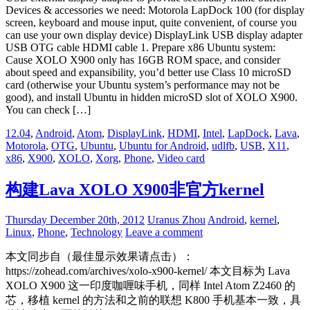
Devices & accessories we need: Motorola LapDock 100 (for display
screen, keyboard and mouse input, quite convenient, of course you
can use your own display device) DisplayLink USB display adapter
USB OTG cable HDMI cable 1. Prepare x86 Ubuntu system:
Cause XOLO X900 only has 16GB ROM space, and consider
about speed and expansibility, you’d better use Class 10 microSD
card (otherwise your Ubuntu system’s performance may not be
good), and install Ubuntu in hidden microSD slot of XOLO X900.
You can check […]
12.04
,
Android
,
Atom
,
DisplayLink
,
HDMI
,
Intel
,
LapDock
,
Lava
,
Motorola
,
OTG
,
Ubuntu
,
Ubuntu for Android
,
udlfb
,
USB
,
X11
,
x86
,
X900
,
XOLO
,
Xorg
,
Phone
,
Video card
构建Lava XOLO X900非官方kernel
Thursday December 20th, 2012
Uranus Zhou
Android
,
kernel
,
Linux
,
Phone
,
Technology
Leave a comment
本文同步自（最佳显示效果请点击）：
https://zohead.com/archives/xolo-x900-kernel/ 本文目标为 Lava
XOLO X900 这一印度咖喱味手机，同样 Intel Atom Z2460 的
芯，移植 kernel 的方法和之前的联想 K800 手机基本一致，具