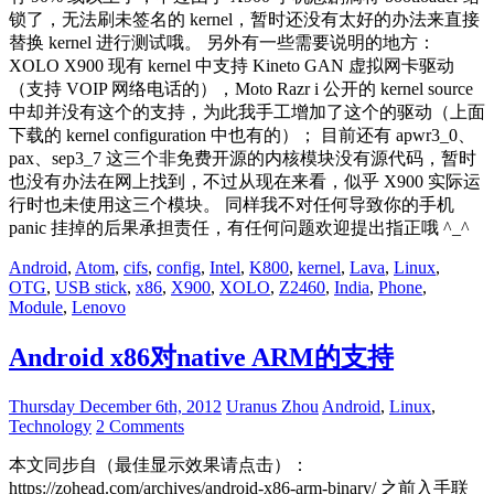
锁了，无法刷未签名的 kernel，暂时还没有太好的办法来直接
替换 kernel 进行测试哦。 另外有一些需要说明的地方：
XOLO X900 现有 kernel 中支持 Kineto GAN 虚拟网卡驱动
（支持 VOIP 网络电话的），Moto Razr i 公开的 kernel source
中却并没有这个的支持，为此我手工增加了这个的驱动（上面
下载的 kernel configuration 中也有的）； 目前还有 apwr3_0、
pax、sep3_7 这三个非免费开源的内核模块没有源代码，暂时
也没有办法在网上找到，不过从现在来看，似乎 X900 实际运
行时也未使用这三个模块。 同样我不对任何导致你的手机
panic 挂掉的后果承担责任，有任何问题欢迎提出指正哦 ^_^
Android
,
Atom
,
cifs
,
config
,
Intel
,
K800
,
kernel
,
Lava
,
Linux
,
OTG
,
USB stick
,
x86
,
X900
,
XOLO
,
Z2460
,
India
,
Phone
,
Module
,
Lenovo
Android x86对native ARM的支持
Thursday December 6th, 2012
Uranus Zhou
Android
,
Linux
,
Technology
2 Comments
本文同步自（最佳显示效果请点击）：
https://zohead.com/archives/android-x86-arm-binary/ 之前入手联