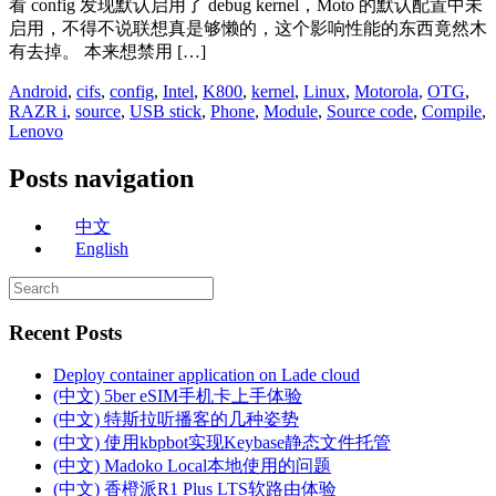
看 config 发现默认启用了 debug kernel，Moto 的默认配置中未
启用，不得不说联想真是够懒的，这个影响性能的东西竟然木
有去掉。 本来想禁用 […]
Android
,
cifs
,
config
,
Intel
,
K800
,
kernel
,
Linux
,
Motorola
,
OTG
,
RAZR i
,
source
,
USB stick
,
Phone
,
Module
,
Source code
,
Compile
,
Lenovo
Posts navigation
中文
English
Recent Posts
Deploy container application on Lade cloud
(中文) 5ber eSIM手机卡上手体验
(中文) 特斯拉听播客的几种姿势
(中文) 使用kbpbot实现Keybase静态文件托管
(中文) Madoko Local本地使用的问题
(中文) 香橙派R1 Plus LTS软路由体验