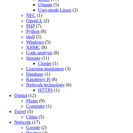
Ubuntu
(5)
User-mode Linux
(2)
NFC
(1)
OpenCL
(2)
PHP
(7)
Python
(8)
shell
(5)
Windows
(5)
XBMC
(8)
Code analysis
(8)
Storage
(11)
Cluster
(1)
Learning inspiration
(3)
Database
(1)
Raspberry Pi
(8)
Network technology
(6)
HTTPS
(1)
Digital
(12)
Phone
(9)
Computer
(1)
Travel
(5)
China
(5)
Network
(17)
Google
(2)
Hosting
(4)