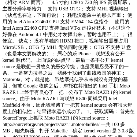
（相对 ARM 而言）； 4.5 寸的 1280 x 720 的 IPS 高清屏幕，
主要分辨率够给力； 支持 USB OTG； 支持 MHL 视频输出
（缺点也在这，下面再说）； 耗电没想象中的那么严重； 使
用的 Intel Atom Z2460 CPU 支持 EM64T 64 位指令； 使用的
Intel Atom Z2460 CPU 支持 Intel VT-x 虚拟化技术（不过这个
好像在 Android 4.1 中用处才发挥出来，暂时也用不上）； 很
便宜。 缺点： 没有单独的 HDMI 接口，视频输出需要占用
MicroUSB，OTG 与 MHL 无法同时使用； OTG 不支持 U 盘
（也是本文要解决的）； 恶心的乐 Phone，联想没有公开
kernel 源代码。 上面说的缺点里，最后一条不公开 kernel
source 是联想一贯悠久的恶劣传统，也是我最忍受不了的一
条。 一番努力搜寻之后，我终于找到了曲线救国的神主：
Motorola。对，就是他，虽然摩托似乎从来就没有开放的基
因，但被 Google 收购之后，摩托在其推出的 Intel 手机 Moto
RAZR i 上终于有良心了一把：公布了 Moto RAZR i 的 kernel
source。由于 Moto RAZR i 与联想 K800 同样采用 Intel
Medfield 平台，因此我就赌了一把其 kernel source 会有很大程
度上的相似性，结果很幸运小成功了。 1、获取源码： 首先在
SourceForge 上抓取 Moto RAZR i 的 kernel source：
http://sourceforge.net/projects/razr-i.motorola/files/ 一共 100 多
MB，咱先解压，打开 Makefile，确定 kernel version 是 3.0.8 版