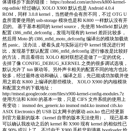
体请移步下面的链接： https://zohead.com/archives/k800-kernel-
otg-udisk/ 经过确认 XOLO X900 默认也是 Android 4.0.4
ROM，同样 3.0.8 kernel，当然硬件会有所不同，不过 OTG U
盘所需要使用的 usb-storage 模块也是和 K800 一样默认没有开
启的。 基于基本相同的 kernel source，先使用 Medfield 默认的
配置 i386_mfld_defconfig，发现与现有的 kernel 差距比较多，
然后用 Moto 的 i386_mfld_moto_defconfig 编译出的模块加载依
然 panic。没办法，硬着头皮与实际运行中 kernel 情况进行对
比，发现基于默认配置 i386_mfld_defconfig 进行修改是比较好
的方法，而且看得出 XOLO 相对联想还是做了一定的优化，
去掉了像 CONFIG_DEBUG_KERNEL 之类的很多调试选项，
默认允许了 tun 驱动等。另外声卡相关的配置不同的地方也比
较多，经过最终改动和确认，编译之后，先已能成功加载并使
用之前在 K800 上编译的那些模块。 XOLO X900 的内核模块
和配置文件的下载地址：
http://miseal.googlecode.com/files/x900-kernel-config-modules.7z
使用方法和 K800 的基本一致，只是 CIFS 文件系统的使用上
有变动： insmod des_generic.ko insmod md4.ko insmod cifs.ko
ASIX Electronics 的 USB 以太网卡的驱动 asix.ko 也已经更新
到官方最新的版本（kernel 自带的版本无法使用）。 现已基本
可以确认我改动之后的 kernel 和 X900 现有 kernel 的相似性已
有 90% 或以上了，不过由于 X900 手机悲剧滴将 bootloader 给