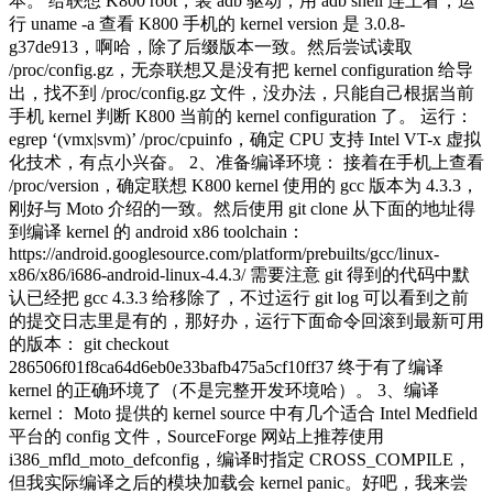
本。 给联想 K800 root，装 adb 驱动，用 adb shell 连上看，运
行 uname -a 查看 K800 手机的 kernel version 是 3.0.8-
g37de913，啊哈，除了后缀版本一致。然后尝试读取
/proc/config.gz，无奈联想又是没有把 kernel configuration 给导
出，找不到 /proc/config.gz 文件，没办法，只能自己根据当前
手机 kernel 判断 K800 当前的 kernel configuration 了。 运行：
egrep ‘(vmx|svm)’ /proc/cpuinfo，确定 CPU 支持 Intel VT-x 虚拟
化技术，有点小兴奋。 2、准备编译环境： 接着在手机上查看
/proc/version，确定联想 K800 kernel 使用的 gcc 版本为 4.3.3，
刚好与 Moto 介绍的一致。然后使用 git clone 从下面的地址得
到编译 kernel 的 android x86 toolchain：
https://android.googlesource.com/platform/prebuilts/gcc/linux-
x86/x86/i686-android-linux-4.4.3/ 需要注意 git 得到的代码中默
认已经把 gcc 4.3.3 给移除了，不过运行 git log 可以看到之前
的提交日志里是有的，那好办，运行下面命令回滚到最新可用
的版本： git checkout
286506f01f8ca64d6eb0e33bafb475a5cf10ff37 终于有了编译
kernel 的正确环境了（不是完整开发环境哈）。 3、编译
kernel： Moto 提供的 kernel source 中有几个适合 Intel Medfield
平台的 config 文件，SourceForge 网站上推荐使用
i386_mfld_moto_defconfig，编译时指定 CROSS_COMPILE，
但我实际编译之后的模块加载会 kernel panic。好吧，我来尝