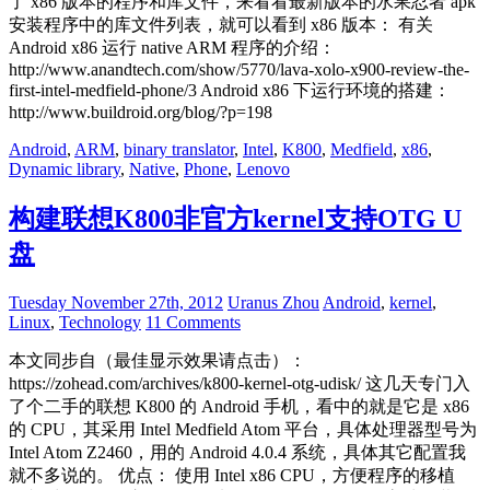
了 x86 版本的程序和库文件，来看看最新版本的水果忍者 apk
安装程序中的库文件列表，就可以看到 x86 版本： 有关
Android x86 运行 native ARM 程序的介绍：
http://www.anandtech.com/show/5770/lava-xolo-x900-review-the-
first-intel-medfield-phone/3 Android x86 下运行环境的搭建：
http://www.buildroid.org/blog/?p=198
Android
,
ARM
,
binary translator
,
Intel
,
K800
,
Medfield
,
x86
,
Dynamic library
,
Native
,
Phone
,
Lenovo
构建联想K800非官方kernel支持OTG U
盘
Tuesday November 27th, 2012
Uranus Zhou
Android
,
kernel
,
Linux
,
Technology
11 Comments
本文同步自（最佳显示效果请点击）：
https://zohead.com/archives/k800-kernel-otg-udisk/ 这几天专门入
了个二手的联想 K800 的 Android 手机，看中的就是它是 x86
的 CPU，其采用 Intel Medfield Atom 平台，具体处理器型号为
Intel Atom Z2460，用的 Android 4.0.4 系统，具体其它配置我
就不多说的。 优点： 使用 Intel x86 CPU，方便程序的移植