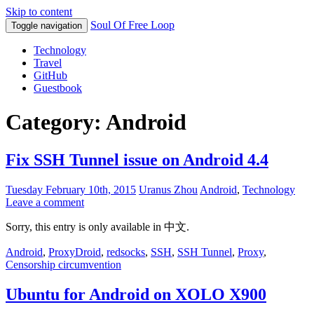
Skip to content
Soul Of Free Loop
Toggle navigation
Technology
Travel
GitHub
Guestbook
Category: Android
Fix SSH Tunnel issue on Android 4.4
Tuesday February 10th, 2015
Uranus Zhou
Android
,
Technology
Leave a comment
Sorry, this entry is only available in 中文.
Android
,
ProxyDroid
,
redsocks
,
SSH
,
SSH Tunnel
,
Proxy
,
Censorship circumvention
Ubuntu for Android on XOLO X900