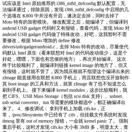
试应该是 Intel 原始推荐的 i386_mfld_defconfig 默认配置，无
法编译通过，排除原因，发现 i386_mfld_defconfig 中启用的几
个选项在 K800 中并没有开启，遂决定去掉，同时去掉了
Moto 特有的加密模块。 修改配置之后，能编译了，但编译到
android USB gadget 代码时又有报错，查看代码，发现 Moto 对
android USB gadget 代码做了特殊改动，好吧，这我暂时不需
要修改，根据 Moto 增加的 define 修改
drivers/usb/gadget/android.c，去掉 Moto 特有的改动，尽量使代
码默认 Intel 原生（看来联想对 Intel 的代码改动很少，这是个
好处，嘿嘿，下面也有悲催的地方），再次开始编译。 这次
终于比较顺利了，能编译到链接 kernel image 的地方了，但又
有报错，这时就不管了，因为我压根就不指望这个编译出来的
zImage 能直接用在联想 K800 手机上，而且联想也没开放制作
其 boot image 的工具和方法，就算 zImage 有了也不知道怎么
刷到手机上。 接下来编译 kernel modules，这步比较顺利，我
把 CIFS、USB Mass Storage（包括 scsi disk 支持）、usbnet、
usb serial converter、tun 等需要的模块都选中，都正确编译出
来了。 4、修改调试： 拿到手机上加载 cifs.ko，正
常，/proc/filesystems 中已经有了 cifs，但挂载文件系统时发现
dmesg 里有 out of memory 报错，一会就 kernel panic 了。 强制
重启手机，这时才发现 cifs.ko 大小有 3MB 多，明显太大，查