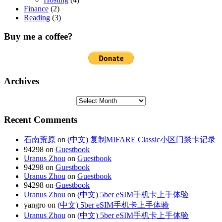
Finance
(2)
Reading
(3)
Buy me a coffee?
Archives
Recent Comments
石南荒原
on
(中文) 复制MIFARE Classic小区门禁卡记录
94298 on
Guestbook
Uranus Zhou
on
Guestbook
94298 on
Guestbook
Uranus Zhou
on
Guestbook
94298 on
Guestbook
Uranus Zhou
on
(中文) 5ber eSIM手机卡上手体验
yangro on
(中文) 5ber eSIM手机卡上手体验
Uranus Zhou
on
(中文) 5ber eSIM手机卡上手体验