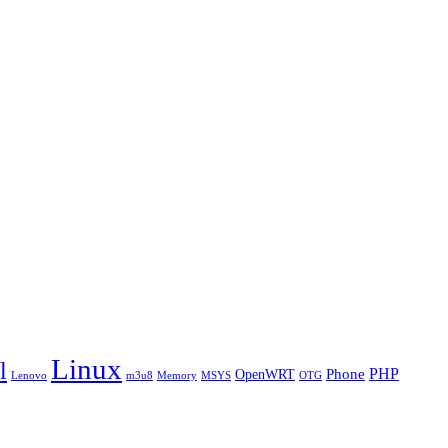
Linux
l
PHP
Phone
OpenWRT
Lenovo
m3u8
Memory
MSYS
OTG