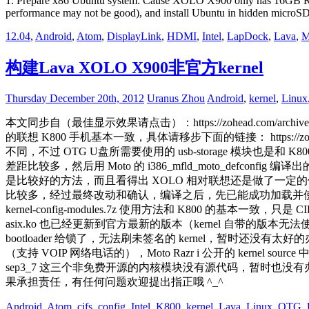
1. Prepare x86 Ubuntu system: Cause XOLO X900 only has 16GB ROM 
performance may not be good), and install Ubuntu in hidden micro
12.04
,
Android
,
Atom
,
DisplayLink
,
HDMI
,
Intel
,
LapDock
,
Lava
,
M
构建Lava XOLO X900非官方kernel
Thursday December 20th, 2012
Uranus Zhou
Android
,
kernel
,
Linux
本文同步自（最佳显示效果请点击）：https://zohead.com/archives
的联想 K800 手机基本一致，具体请移步下面的链接： https://zohead.com
不同，不过 OTG U盘所需要使用的 usb-storage 模块也是和 K800 
差距比较多，然后用 Moto 的 i386_mfld_moto_defconfi
是比较好的方法，而且看得出 XOLO 相对联想还是做了一定的优化
比较多，经过最终改动和确认，编译之后，先已能成功加载并使用之前在 K800 
kernel-config-modules.7z 使用方法和 K800 的基本一致，只是 CIFS
asix.ko 也已经更新到官方最新的版本（kernel 自带的版本无法使
bootloader 给锁了，无法刷未签名的 kernel，暂时还没有太好的
（支持 VOIP 网络电话的），Moto Razr i 公开的 kernel s
sep3_7 这三个非免费开源的内核模块没有源代码，暂时也没有
果承担责任，有任何问题欢迎提出指正哦 ^_^
Android
,
Atom
,
cifs
,
config
,
Intel
,
K800
,
kernel
,
Lava
,
Linux
,
OTG
,