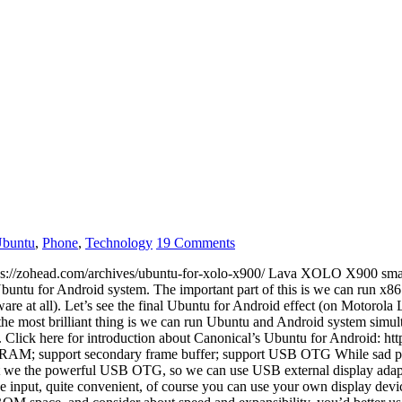
buntu
,
Phone
,
Technology
19 Comments
): https://zohead.com/archives/ubuntu-for-xolo-x900/ Lava XOLO X900 
e Ubuntu for Android system. The important part of this is we can run 
are at all). Let’s see the final Ubuntu for Android effect (on Motorola
 most brilliant thing is we can run Ubuntu and Android system simulta
. Click here for introduction about Canonical’s Ubuntu for Android: h
 RAM; support secondary frame buffer; support USB OTG While sad po
 But we the powerful USB OTG, so we can use USB external display adap
e input, quite convenient, of course you can use your own display 