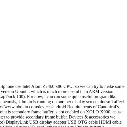
smartphone use Intel Atom Z2460 x86 CPU, so we can try to make some
x86 version Ubuntu, which is much more useful than ARM version
 LapDock 100): For now, I can run some quite useful program like:
neously, Ubuntu is running on another display screen, doesn’t affect
ttp://www.ubuntu.com/devices/android Requirements of Canonical’s
int is secondary frame buffer is not enabled on XOLO X900, cause
ter to provide secondary frame buffer. Devices & accessories we
device) DisplayLink USB display adapter USB OTG cable HDMI cable