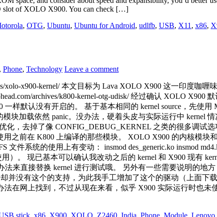
space, and consider about speed and expansibility, you’d better us
SD slot of XOLO X900. You can check […]
otorola
,
OTG
,
Ubuntu
,
Ubuntu for Android
,
udlfb
,
USB
,
X11
,
x86
,
X
,
Phone
,
Technology
Leave a comment
/xolo-x900-kernel/ 本文目标为 Lava XOLO X900 这一印度咖
/archives/k800-kernel-otg-udisk/ 经过确认 XOLO X900 
一样默认没有开启的。 基于基本相同的 kernel source，先使用 Medfie
g 编译出的模块加载依然 panic。没办法，硬着头皮与实际运行中 kernel 
，去掉了像 CONFIG_DEBUG_KERNEL 之类的很多调
上编译的那些模块。 XOLO X900 的内核模块和配置文件的下载地址： htt
 文件系统的使用上有变动： insmod des_generic.ko insmod md4.ko 
用）。 现已基本可以确认我改动之后的 kernel 和 X900 现有 ke
办法来直接替换 kernel 进行测试哦。 另外有一些需要说明的地方： XOLO
ource 中却并没有这个的支持，为此我手工增加了这个的驱动（上面下载的 kerne
办法在网上找到，不过从现在来看，似乎 X900 实际运行时也未使
USB stick
,
x86
,
X900
,
XOLO
,
Z2460
,
India
,
Phone
,
Module
,
Lenovo