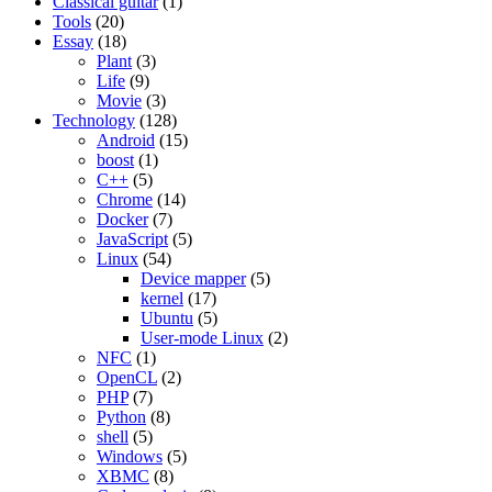
Classical guitar
(1)
Tools
(20)
Essay
(18)
Plant
(3)
Life
(9)
Movie
(3)
Technology
(128)
Android
(15)
boost
(1)
C++
(5)
Chrome
(14)
Docker
(7)
JavaScript
(5)
Linux
(54)
Device mapper
(5)
kernel
(17)
Ubuntu
(5)
User-mode Linux
(2)
NFC
(1)
OpenCL
(2)
PHP
(7)
Python
(8)
shell
(5)
Windows
(5)
XBMC
(8)