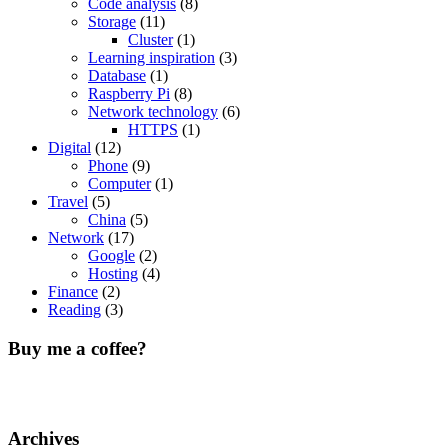
Code analysis
(8)
Storage
(11)
Cluster
(1)
Learning inspiration
(3)
Database
(1)
Raspberry Pi
(8)
Network technology
(6)
HTTPS
(1)
Digital
(12)
Phone
(9)
Computer
(1)
Travel
(5)
China
(5)
Network
(17)
Google
(2)
Hosting
(4)
Finance
(2)
Reading
(3)
Buy me a coffee?
Archives