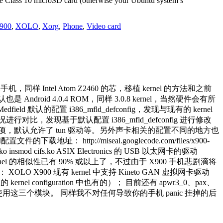
e Class 10 microSD card (otherwise your Ubuntu system’s
900
,
XOLO
,
Xorg
,
Phone
,
Video card
喱味手机，同样 Intel Atom Z2460 的芯，移植 kernel 的方法和之前
默认也是 Android 4.0.4 ROM，同样 3.0.8 kernel，当然硬件会有所
ld 默认的配置 i386_mfld_defconfig，发现与现有的 kernel
情况进行对比，发现基于默认配置 i386_mfld_defconfig 进行修改
试选项，默认允许了 tun 驱动等。另外声卡相关的配置不同的地方也
p://miseal.googlecode.com/files/x900-
insmod cifs.ko ASIX Electronics 的 USB 以太网卡的驱动
rnel 的相似性已有 90% 或以上了，不过由于 X900 手机悲剧滴将
 X900 现有 kernel 中支持 Kineto GAN 虚拟网卡驱动
l configuration 中也有的）； 目前还有 apwr3_0、pax、
用这三个模块。 同样我不对任何导致你的手机 panic 挂掉的后