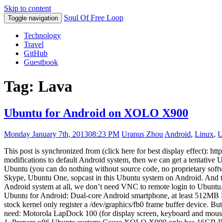
Skip to content
Soul Of Free Loop
Toggle navigation
Technology
Travel
GitHub
Guestbook
Tag: Lava
Ubuntu for Android on XOLO X900
Monday January 7th, 2013
08:23 PM
Uranus Zhou
Android
,
Linux
,
U
This post is synchronized from (click here for best display effect
modifications to default Android system, then we can get a tentativ
Ubuntu (you can do nothing without source code, no proprietary softw
Skype, Ubuntu One, sopcast in this Ubuntu system on Android. And the
Android system at all, we don’t need VNC to remote login to Ubuntu
Ubuntu for Android: Dual-core Android smartphone, at least 512MB
stock kernel only register a /dev/graphics/fb0 frame buffer device.
need: Motorola LapDock 100 (for display screen, keyboard and mous