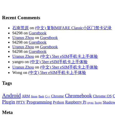
Recent Comments
石南荒原
on
(中文) 复制MIFARE Classic小区门禁卡记录
94298 on
Guestbook
Uranus Zhou
on
Guestbook
94298 on
Guestbook
Uranus Zhou
on
Guestbook
94298 on
Guestbook
Uranus Zhou
on
(中文) 5ber eSIM手机卡上手体验
yangro on
(中文) 5ber eSIM手机卡上手体验
Uranus Zhou
on
(中文) 5ber eSIM手机卡上手体验
Wong on
(中文) 5ber eSIM手机卡上手体验
Tags
Android
Chromebook
C
Chrome
Chrome OS
ARM
Atom
Bash
C++
Plugin
Programming
Raspberry Pi
Python
PPTV
Shadow
rsync
Script
Meta