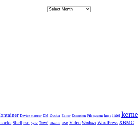
kerne
ontainer
Intel
Docker
Device mapper
DM
Editor
Extension
File system
https
XBMC
Shell
socks
Video
WordPress
Travel
Windows
SSH
Sync
Ubuntu
USB