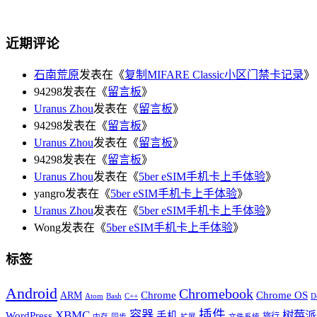
近期评论
石南荒原
发表在《
复制MIFARE Classic小区门禁卡记录
》
94298发表在《
留言板
》
Uranus Zhou
发表在《
留言板
》
94298发表在《
留言板
》
Uranus Zhou
发表在《
留言板
》
94298发表在《
留言板
》
Uranus Zhou
发表在《
5ber eSIM手机卡上手体验
》
yangro发表在《
5ber eSIM手机卡上手体验
》
Uranus Zhou
发表在《
5ber eSIM手机卡上手体验
》
Wong发表在《
5ber eSIM手机卡上手体验
》
标签
Android
Chromebook
Chrome
Chrome OS
ARM
Atom
Bash
C++
D
插件
XBMC
容器
树莓派
WordPress
手机
旅行
内存
同步
扩展
文件系统