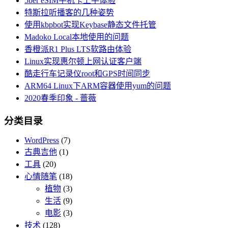
5ber eSIM手机卡上手体验
特斯拉听播客的几种姿势
使用kbpbot实现Keybase静态文件托管
Madoko Local本地使用的问题
香橙派R1 Plus LTS软路由体验
Linux实现惠尔顿上网认证客户端
酷走行车记录仪root和GPS时间同步
ARM64 Linux下ARM容器使用yum的问题
2020春季印象 - 蔷薇
分类目录
WordPress
(7)
古典吉他
(1)
工具
(20)
心情随笔
(18)
植物
(3)
生活
(9)
电影
(3)
技术
(128)