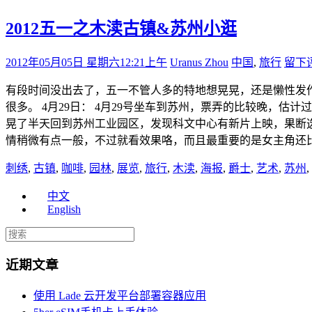
2012五一之木渎古镇&苏州小逛
2012年05月05日 星期六
12:21上午
Uranus Zhou
中国
,
旅行
留下
有段时间没出去了，五一不管人多的特地想晃晃，还是懒性发
很多。 4月29日： 4月29号坐车到苏州，票弄的比较晚，
晃了半天回到苏州工业园区，发现科文中心有新片上映，果断选
情稍微有点一般，不过就看效果咯，而且最重要的是女主角还比
刺绣
,
古镇
,
咖啡
,
园林
,
展览
,
旅行
,
木渎
,
海报
,
爵士
,
艺术
,
苏州
,
中文
English
近期文章
使用 Lade 云开发平台部署容器应用