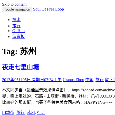
Skip to content
Soul Of Free Loop
Toggle navigation
技术
旅行
GitHub
留言板
Tag: 苏州
夜走七里山塘
2013年05月05日 星期日
03:34上午
Uranus Zhou
中国
,
旅行
留下
本文同步自（最佳显示效果请点击）：https://zohead.com/arc
晃，晚上走过的：石路 - 山塘街 - 新民桥，器材：爪机 X
比较好的那条街，也买了些特色美食回来咯，HAPPYING~~~
山塘街
,
旅行
,
苏州
,
行走