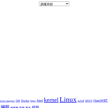
Linux
kernel
Intel
OpenWRT
Docker
evice mapper
DM
https
m3u8
MSYS
编程
视频
编辑器
联想
脚本