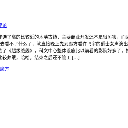
评论
作选了离的比较近的木渎古镇，主要商业开发还不是很厉害，而
估计过去看不了什么了，就直接晚上先到魔方看许飞宇的爵士女声演
了《超级战舰》，科文中心整体设施比以前看的影院好多了，好歹
较养眼，哈哈。结束之后还不管工 […]
魔方