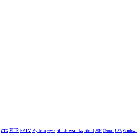
PHP
Python
Shell
PPTV
Shadowsocks
Windows
OTG
rsync
SSH
Ubuntu
USB