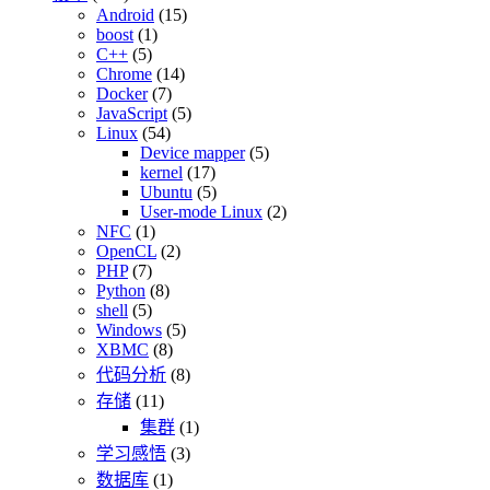
Android
(15)
boost
(1)
C++
(5)
Chrome
(14)
Docker
(7)
JavaScript
(5)
Linux
(54)
Device mapper
(5)
kernel
(17)
Ubuntu
(5)
User-mode Linux
(2)
NFC
(1)
OpenCL
(2)
PHP
(7)
Python
(8)
shell
(5)
Windows
(5)
XBMC
(8)
代码分析
(8)
存储
(11)
集群
(1)
学习感悟
(3)
数据库
(1)