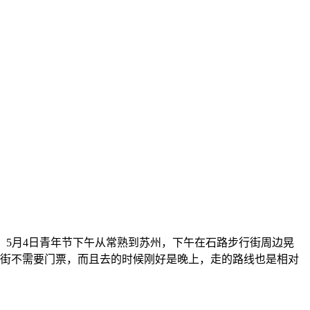
悠久的七里山塘美食街，5月4日青年节下午从常熟到苏州，下午在石路步行街周边晃
子，山塘街不需要门票，而且去的时候刚好是晚上，走的路线也是相对