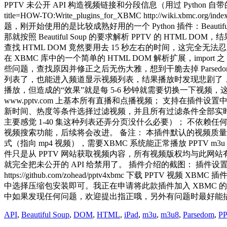
PPTV 未公开 API 构造视频链接和分段信息（用过 Python 自带的 j
title=HOW-TO:Write_plugins_for_XBMC http://wiki.xbmc.org
题，刚开始使用的是比较成熟好用的一个 Python 插件：Beaut
那就按照 Beautiful Soup 的要求解析 PPTV 的 HTML D
查找 HTML DOM 竟然要用去 15 秒左右的时间，这完全无法忍受，
在 XBMC 库中的一个简单的 HTML DOM 解析扩展，import 之
些问题，查找原因并修正之后无伤大雅，想到干脆去掉 Parsedo
列表了，也能进入频道显示视频列表，结果播放时发现悲剧了，iP
播放，但造成的“效果”就是每 5-6 秒钟就需要切换一下视频，这对于 
www.pptv.com 上基本所有直播和点播视频； 支持在插件
新时间、热度等条件选择过滤视频，并且所有过滤条件全部实时
主要感觉 1-40 集这种列表还弄分页没什么必要）； 不依赖任何 
视频搜索功能，后续将会改进。 备注： 本插件默认的视频质量为高
式（指向 mp4 视频），需要XBMC 系统能正常播放 PPTV m
件只是从 PPTV 网站获取视频内容，所有视频版权均与此网站
就完全把未公开的 API 给禁用了。 插件介绍的截图： 插件设置界
https://github.com/zohead/pptv4xbmc 下载 PPTV 视频 XBMC 
中选择压缩包安装即可。我正在申请将此款插件加入 XBMC 的
中如果发现任何问题，欢迎提出指正哦，另外有问题时最好能描
API
,
Beautiful Soup
,
DOM
,
HTML
,
iPad
,
m3u
,
m3u8
,
Parsedom
,
P