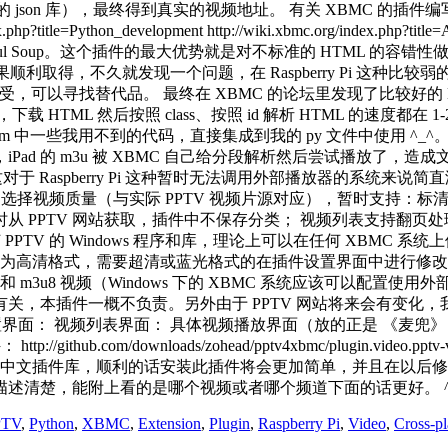
son 库），最终得到真实的视频地址。 有关 XBMC 的插件编写详细请参考这些
/index.php?title=Python_development http://wiki.xbmc.org/i
iful Soup。这个插件的最大优势就是对不标准的 HTML 的容
OM，结果顺利取得，不久就发现一个问题，在 Raspberry Pi 这种比较弱的
可以寻找替代品。 最终在 XBMC 的论坛里发现了比较好的 HTML pa
，下载 HTML 然后按照 class、按照 id 解析 HTML 的速度都
m 中一些我用不到的代码，直接集成到我的 py 文件中使用 ^_
ad 的 m3u 被 XBMC 自己给分段解析然后尝试播放了，
Raspberry Pi 这种暂时无法调用外部播放器的系统来说简直没法用
设置中选择视频质量（与实际 PPTV 视频片源对应），暂时支持：标
从 PPTV 网站获取，插件中不保存分类； 视频列表支持翻页
PPTV 的 Windows 程序和库，理论上可以在任何 XBMC 
清格式，需要超清或蓝光格式的在插件设置界面中进行修改即可。iP
3u 和 m3u8 视频（Windows 下的 XBMC 系统应该可以
有关，本插件一概不负责。另外由于 PPTV 网站将来会有变化，
面： 视频列表界面： 具体视频播放界面（放的正是 《麦兜》 哈 ^_^
插件： http://github.com/downloads/zohead/pptv4xbmc/plug
中文插件库，顺利的话安装此插件将会更加简单，并且在以后修改时可
述清楚，能附上看的是哪个视频或者哪个频道下面的话更好。 ^
PTV
,
Python
,
XBMC
,
Extension
,
Plugin
,
Raspberry Pi
,
Video
,
Cross-pl