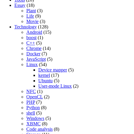
Essay
(18)
Plant
(3)
Life
(9)
Movie
(3)
Technology
(128)
Android
(15)
boost
(1)
C++
(5)
Chrome
(14)
Docker
(7)
JavaScript
(5)
Linux
(54)
Device mapper
(5)
kernel
(17)
Ubuntu
(5)
User-mode Linux
(2)
NFC
(1)
OpenCL
(2)
PHP
(7)
Python
(8)
shell
(5)
Windows
(5)
XBMC
(8)
Code analysis
(8)