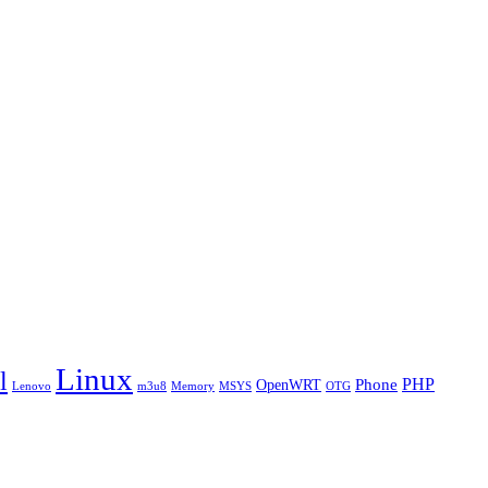
Linux
l
PHP
Phone
OpenWRT
Lenovo
m3u8
Memory
MSYS
OTG