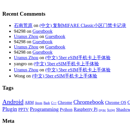
Recent Comments
石南荒原
on
(中文) 复制MIFARE Classic小区门禁卡记录
94298 on
Guestbook
Uranus Zhou
on
Guestbook
94298 on
Guestbook
Uranus Zhou
on
Guestbook
94298 on
Guestbook
Uranus Zhou
on
(中文) 5ber eSIM手机卡上手体验
yangro on
(中文) 5ber eSIM手机卡上手体验
Uranus Zhou
on
(中文) 5ber eSIM手机卡上手体验
Wong on
(中文) 5ber eSIM手机卡上手体验
Tags
Android
Chromebook
C
Chrome
Chrome OS
ARM
Atom
Bash
C++
Plugin
Programming
Raspberry Pi
Python
PPTV
Shadow
rsync
Script
Meta