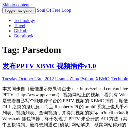
Skip to content
Soul Of Free Loop
Toggle navigation
Technology
Travel
GitHub
Guestbook
Tag: Parsedom
发布PPTV XBMC视频插件v1.0
Tuesday October 23rd, 2012
Uranus Zhou
Python
,
XBMC
,
Technol
本文同步自（最佳显示效果请点击）：https://zohead.com/archive
PPTV（http://www.pptv.com/） 视频网站上的视频，看到有
是想着自己写个能够跨平台的 PPTV 视频的 XBMC 插件，顺便也拿
DLL 之类的鬼玩意，而且 Raspberry Pi 的 armhf 系统上
列表、视频列表、查询视频，并得到视频的实际 m3u 和 m3u8 地
Wireshark 抓包神器，终于发现了 PPTV 未公开的 API 方
中直接得到。最终想到通过 [硕鼠] 网站解决，硕鼠网站得到的 PP