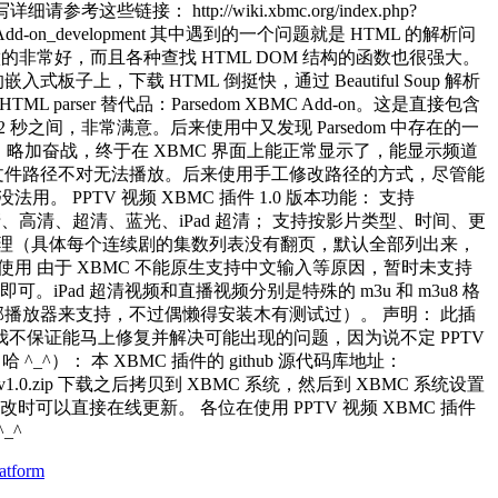
链接： http://wiki.xbmc.org/index.php?
ndex.php?title=Add-on_development 其中遇到的一个问题就是 HTML 的解析问
错性做的非常好，而且各种查找 HTML DOM 结构的函数也很强大。
嵌入式板子上，下载 HTML 倒挺快，通过 Beautiful Soup 解析
rser 替代品：Parsedom XBMC Add-on。这是直接包含
在 1-2 秒之间，非常满意。后来使用中又发现 Parsedom 中存在的一
^。 略加奋战，终于在 XBMC 界面上能正常显示了，能显示频道
造成文件路径不对无法播放。后来使用手工修改路径的方式，尽管能
。 PPTV 视频 XBMC 插件 1.0 版本功能： 支持
清、高清、超清、蓝光、iPad 超清； 支持按影片类型、时间、更
处理（具体每个连续剧的集数列表没有翻页，默认全部列出来，
系统上使用 由于 XBMC 不能原生支持中文输入等原因，暂时未支持
ad 超清视频和直播视频分别是特殊的 m3u 和 m3u8 格
配置使用外部播放器来支持，不过偶懒得安装木有测试过）。 声明： 此插
我不保证能马上修复并解决可能出现的问题，因为说不定 PPTV
）： 本 XBMC 插件的 github 源代码库地址：
in.video.pptv-v1.0.zip 下载之后拷贝到 XBMC 系统，然后到 XBMC 系统设置
以直接在线更新。 各位在使用 PPTV 视频 XBMC 插件
_^
atform