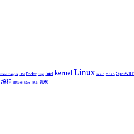
Linux
kernel
Intel
OpenWRT
Docker
evice mapper
DM
https
m3u8
MSYS
编程
视频
编辑器
联想
脚本