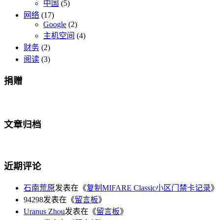
中国
(5)
网络
(17)
Google
(2)
主机空间
(4)
财务
(2)
阅读
(3)
捐赠
文章归档
近期评论
石南荒原
发表在《
复制MIFARE Classic小区门禁卡记录
》
94298发表在《
留言板
》
Uranus Zhou
发表在《
留言板
》