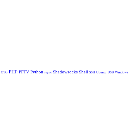
PHP
Python
Shell
PPTV
Shadowsocks
Windows
OTG
rsync
SSH
Ubuntu
USB