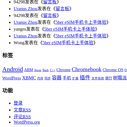
94298发表在《
留言板
》
Uranus Zhou
发表在《
留言板
》
94298发表在《
留言板
》
Uranus Zhou
发表在《
5ber eSIM手机卡上手体验
》
yangro发表在《
5ber eSIM手机卡上手体验
》
Uranus Zhou
发表在《
5ber eSIM手机卡上手体验
》
Wong发表在《
5ber eSIM手机卡上手体验
》
标签
Android
Chromebook
Chrome
Chrome OS
ARM
Atom
Bash
C++
D
插件
XBMC
容器
树莓派
WordPress
手机
旅行
内存
同步
扩展
文件系统
功能
登录
文章
RSS
评论
RSS
WordPress.org