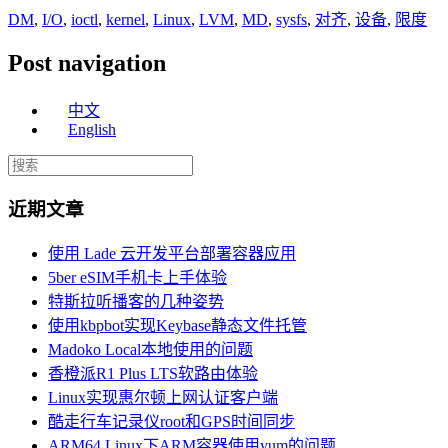
DM
,
I/O
,
ioctl
,
kernel
,
Linux
,
LVM
,
MD
,
sysfs
,
对齐
,
设备
,
限度
Post navigation
中文
English
近期文章
使用 Lade 云开发平台部署容器应用
5ber eSIM手机卡上手体验
特斯拉听播客的几种姿势
使用kbpbot实现Keybase静态文件托管
Madoko Local本地使用的问题
香橙派R1 Plus LTS软路由体验
Linux实现惠尔顿上网认证客户端
酷走行车记录仪root和GPS时间同步
ARM64 Linux下ARM容器使用yum的问题