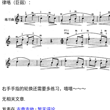
律咯（巨弱）：
右手手指的轮换还需要多练习，嘻嘻～～～
无相关文章.
发表在
古典吉他
|
暂无评论