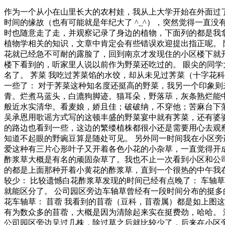
作为一个从小在山里长大的农村娃，我从上大学开始在外面过
时间的缘故（也有可能就是年纪大了 ^_^），突然觉得一直
时也随意走了走，并观察记录了身边的植物，下面列的都是我拿
植物学相关的知识，文章中肯定会有些错误欢迎提出指正呢。 
花就已经急不可耐的露脸了，回到南京才发现住的小区楼下就开
楼下看到的，听家里人说以前作为野菜还吃过的。 眼尖的同
名了。 荠菜 我吃过荠菜馅的水饺，却从未见过荠菜（十字花
一些了： 对于荠菜这种知名度还挺高的野菜，我另一个印象则
青。烂煮马蓝头，白漉狗脚迹。猫耳朵，野落荜，灰条熟烂能
般近水实清华。看麦娘，娇且佳；破破纳，不穿他；苦麻台下
吴承恩用歌谣方式写的这顿丰盛的野菜宴中就有荠菜，还有婆婆
的路边也看到一些，这边的繁缕植株都很小还是需要用心去观察
知道不起眼的野豌豆算是随处可见。 另外同一时间我在小区旁
爱这种有三片心形叶子又开着各色小花的小杂草，一直觉得开成
酢浆草大概是有名的顽固杂草了。我也不止一次看到小区和公
的都是上面那种开着小黄花的酢浆草，直到一个很热的中午我在
较少： 比较遗憾白花酢浆草发现的时间已经有点晚了： 车轴
就能区分了。 公司园区旁边车轴草曾经有一段时间分布的挺多
花车轴草： 苜蓿 我看到的苜蓿（豆科，苜蓿属）都是如上图
有为数众多的苜蓿，大概是因为清除起来实在挺费劲，哈哈。 
公司园区旁边见过几株，除过草之后就比较少了，后来在小区旁