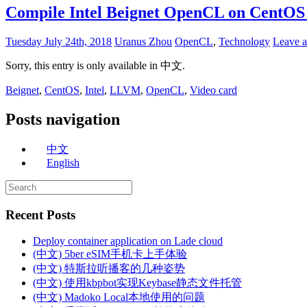
Compile Intel Beignet OpenCL on CentOS
Tuesday July 24th, 2018
Uranus Zhou
OpenCL
,
Technology
Leave 
Sorry, this entry is only available in 中文.
Beignet
,
CentOS
,
Intel
,
LLVM
,
OpenCL
,
Video card
Posts navigation
中文
English
Recent Posts
Deploy container application on Lade cloud
(中文) 5ber eSIM手机卡上手体验
(中文) 特斯拉听播客的几种姿势
(中文) 使用kbpbot实现Keybase静态文件托管
(中文) Madoko Local本地使用的问题