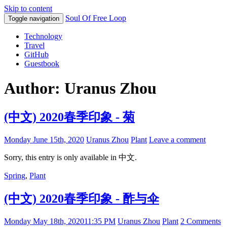
Skip to content
Soul Of Free Loop
Toggle navigation
Technology
Travel
GitHub
Guestbook
Author:
Uranus Zhou
(中文) 2020春季印象 - 菊
Monday June 15th, 2020
Uranus Zhou
Plant
Leave a comment
Sorry, this entry is only available in 中文.
Spring
,
Plant
(中文) 2020春季印象 - 酢与伞
Monday May 18th, 2020
11:35 PM
Uranus Zhou
Plant
2 Comments