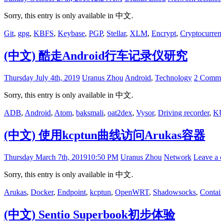
Sorry, this entry is only available in 中文.
Git
,
gpg
,
KBFS
,
Keybase
,
PGP
,
Stellar
,
XLM
,
Encrypt
,
Cryptocurre
(中文) 酷走Android行车记录仪研究
Thursday July 4th, 2019
Uranus Zhou
Android
,
Technology
2 Comm
Sorry, this entry is only available in 中文.
ADB
,
Android
,
Atom
,
baksmali
,
oat2dex
,
Vysor
,
Driving recorder
,
K
(中文) 使用kcptun曲线访问Arukas容器
Thursday March 7th, 2019
10:50 PM
Uranus Zhou
Network
Leave a
Sorry, this entry is only available in 中文.
Arukas
,
Docker
,
Endpoint
,
kcptun
,
OpenWRT
,
Shadowsocks
,
Contai
(中文) Sentio Superbook初步体验