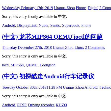
Wednesday February 13th, 2019
Uranus Zhou
Phone
,
Digital
2 Com
Sorry, this entry is only available in 中文.
Android
,
DisplayLink
,
Nubia
,
Sentio
,
Superbook
,
Phone
(中文) 龙芯MIPS64 QEMU ioctl的问题
Thursday December 27th, 2018
Uranus Zhou
Linux
2 Comments
Sorry, this entry is only available in 中文.
ioctl
,
MIPS64
,
QEMU
,
Loongson
(中文) 初探酷走Android行车记录仪
Tuesday October 30th, 2018
11:28 PM
Uranus Zhou
Android
,
Techno
Sorry, this entry is only available in 中文.
Android
,
RTSP
,
Driving recorder
,
KUZO