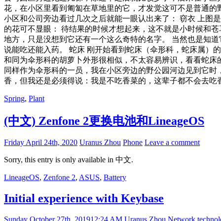
花，在小区里看到匍匐在草地里的它，才发觉这可不是普通的野
小区和公司旁边看过几次之后就能一眼认出来了： 窃衣 上图
的花可不显眼： 待结果的时候才想起来，这不就是小时候和苍
地方，只是没想到它还有一个这么奇特的名字。 当然也是知道
说能吃还能入药。 蛇床 刚开始看到蛇床（伞形科，蛇床属）
和同为伞形科的胡萝卜外形很相似，不太容易辨识，看看蛇床的
同样作为伞形科的一员，我在小区旁边的野公园河边见到它时，
香，但我还是必须得说：我是不吃香菜的，这辈子都不会去吃香菜
Spring
,
Plant
(中文) Zenfone 2更换电池和LineageOS
Friday April 24th, 2020
Uranus Zhou
Phone
Leave a comment
Sorry, this entry is only available in 中文.
LineageOS
,
Zenfone 2
,
ASUS
,
Battery
Initial experience with Keybase
Sunday October 27th, 2019
12:24 AM
Uranus Zhou
Network techno