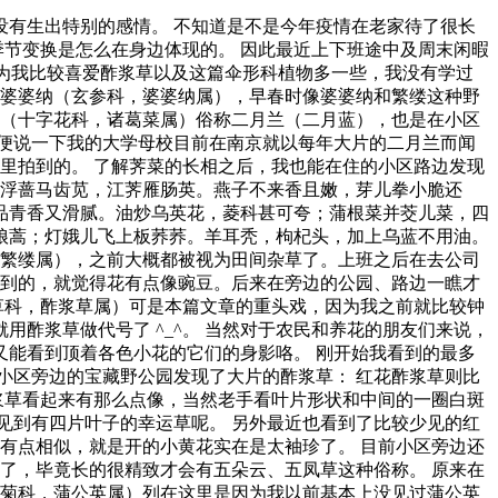
有生出特别的感情。 不知道是不是今年疫情在老家待了很长
季节变换是怎么在身边体现的。 因此最近上下班途中及周末闲暇
因为我比较喜爱酢浆草以及这篇伞形科植物多一些，我没有学过
伯婆婆纳（玄参科，婆婆纳属），早春时像婆婆纳和繁缕这种野
菜（十字花科，诸葛菜属）俗称二月兰（二月蓝），也是在小区
便说一下我的大学母校目前在南京就以每年大片的二月兰而闻
里拍到的。 了解荠菜的长相之后，我也能在住的小区路边发现
，浮蔷马齿苋，江荠雁肠英。燕子不来香且嫩，芽儿拳小脆还
品青香又滑腻。油炒乌英花，菱科甚可夸；蒲根菜并茭儿菜，四
娘蒿；灯娥儿飞上板荞荞。羊耳秃，枸杞头，加上乌蓝不用油。
，繁缕属），之前大概都被视为田间杂草了。上班之后在去公司
看到的，就觉得花有点像豌豆。后来在旁边的公园、路边一瞧才
草科，酢浆草属）可是本篇文章的重头戏，因为我之前就比较钟
酢浆草做代号了 ^_^。 当然对于农民和养花的朋友们来说，
能看到顶着各色小花的它们的身影咯。 刚开始我看到的最多
小区旁边的宝藏野公园发现了大片的酢浆草： 红花酢浆草则比
浆草看起来有那么点像，当然老手看叶片形状和中间的一圈白斑
见到有四片叶子的幸运草呢。 另外最近也看到了比较少见的红
有点相似，就是开的小黄花实在是太袖珍了。 目前小区旁边还
了，毕竟长的很精致才会有五朵云、五凤草这种俗称。 原来在
（菊科，蒲公英属）列在这里是因为我以前基本上没见过蒲公英