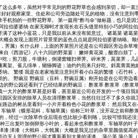
了这么多年，虽然对平常见到的野花野草也会感到亲切，却一直没
没有好好观察家里、住处和公司旁边随处可见的植物，没有注意到
手机拍的一些野花野草。 第一篇用“酢与伞”做标题，也只是
阿拉伯婆婆纳 在家无聊时才发现长在石头缝里特别小巧的阿拉
满了这种小蓝花，只是我以前从来没有留意过。 诸葛菜 诸葛
学大概会发现上面照片背景里的蓝色点点就是阿拉伯婆婆纳咯。顺
科，荠属）长什么样，上面的荠菜照片还是在公司园区旁边杂草堆
来自《西游记》八十六回的野菜宴： 嫩焯黄花菜，酸韲白鼓丁
中吃；剪刀股，牛塘利，倒灌窝螺扫帚荠。碎米荠，莴菜荠，几
藩蓠架。雀儿绵单，猢狲脚迹；油灼灼煎来只好吃。斜蒿青蒿抱
纳。 繁缕 我是在老家地里注意到开着小白花的繁缕（石竹科
的。 野豌豆 野豌豆（豆科，野豌豆属）刚开始是在公司旁边
边的野公园还看到了已经结果的野豌豆： 酢浆草 酢浆草（酢浆
一大片的酢浆草甚是好看，甚至最近公司在开发的一个项目我就用
司园区安排的除草人员在清理酢浆草，当然往往过不了多久你就又
路边的树丛里看到一小片开着粉色小花的酢浆草： 然后我又在
草 车轴草（蝶形花科，车轴草属）俗称三叶草，没开花之前和酢
的，经过一次除草作业后现在也比较少看到咯，比较可惜我还没
这种三出复叶加倒卵形小叶的，看起来也和酢浆草、车轴草的叶子
泽漆 泽漆（大戟科，大戟属）大概是我见过的杂草里颜值挺高的
边无人管理的野公园才重新看到大量的泽漆。 蒲公英 蒲公英