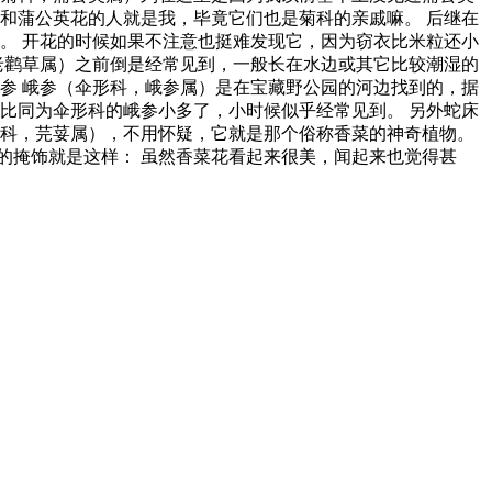
和蒲公英花的人就是我，毕竟它们也是菊科的亲戚嘛。 后继在
。 开花的时候如果不注意也挺难发现它，因为窃衣比米粒还小
老鹳草属）之前倒是经常见到，一般长在水边或其它比较潮湿的
参 峨参（伞形科，峨参属）是在宝藏野公园的河边找到的，据
比同为伞形科的峨参小多了，小时候似乎经常见到。 另外蛇床
形科，芫荽属），不用怀疑，它就是那个俗称香菜的神奇植物。
的掩饰就是这样： 虽然香菜花看起来很美，闻起来也觉得甚