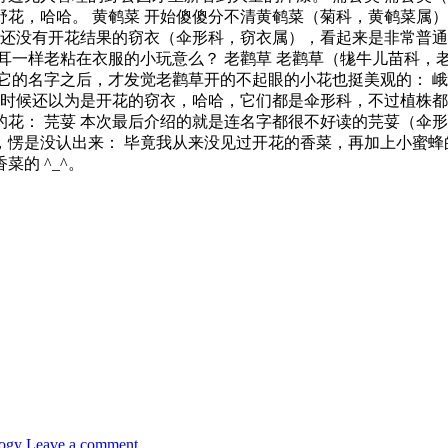
花，哈哈。 黄鹌菜 开始傻傻分不清黄鹌菜（菊科，黄鹌菜属）
是还没有开花结果的窃衣（伞形科，窃衣属），看起来是非常普通
耳一样老粘在衣服的小玩意么？ 老鹳草 老鹳草（牻牛儿苗科，
它的名字之后，才发觉老鹳草开的不起眼的小花也挺美观的： 峨
的时候还以为是开花的窃衣，哈哈，它们都是伞形科，不过植株都
花： 芫荽 本次最后介绍的就是连名字都很不好读的芫荽（伞
愣是没认出来： 毕竟我从来没见过开花的香菜，再加上小蜜蜂
的 ^_^。
logy
Leave a comment