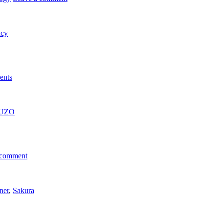
ncy
ents
UZO
 comment
ner
,
Sakura