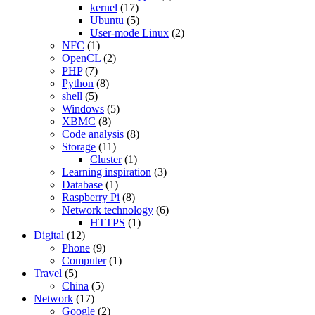
kernel
(17)
Ubuntu
(5)
User-mode Linux
(2)
NFC
(1)
OpenCL
(2)
PHP
(7)
Python
(8)
shell
(5)
Windows
(5)
XBMC
(8)
Code analysis
(8)
Storage
(11)
Cluster
(1)
Learning inspiration
(3)
Database
(1)
Raspberry Pi
(8)
Network technology
(6)
HTTPS
(1)
Digital
(12)
Phone
(9)
Computer
(1)
Travel
(5)
China
(5)
Network
(17)
Google
(2)