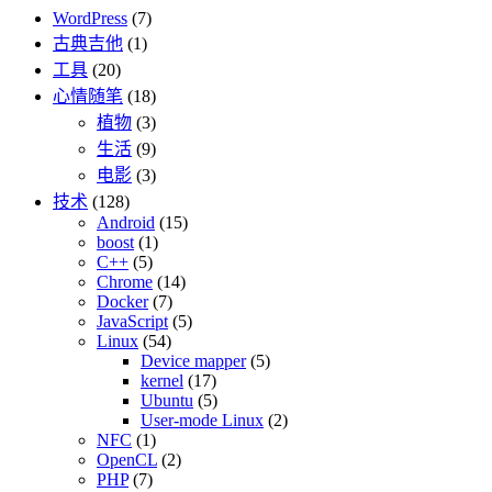
WordPress
(7)
古典吉他
(1)
工具
(20)
心情随笔
(18)
植物
(3)
生活
(9)
电影
(3)
技术
(128)
Android
(15)
boost
(1)
C++
(5)
Chrome
(14)
Docker
(7)
JavaScript
(5)
Linux
(54)
Device mapper
(5)
kernel
(17)
Ubuntu
(5)
User-mode Linux
(2)
NFC
(1)
OpenCL
(2)
PHP
(7)