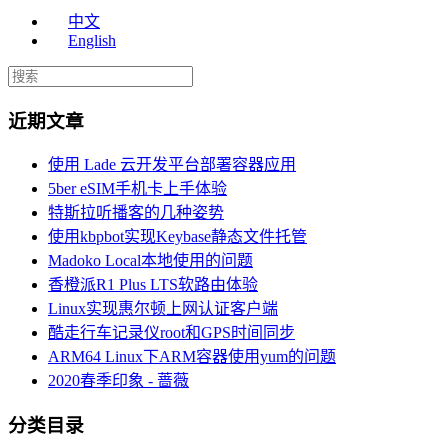
中文
English
近期文章
使用 Lade 云开发平台部署容器应用
5ber eSIM手机卡上手体验
特斯拉听播客的几种姿势
使用kbpbot实现Keybase静态文件托管
Madoko Local本地使用的问题
香橙派R1 Plus LTS软路由体验
Linux实现惠尔顿上网认证客户端
酷走行车记录仪root和GPS时间同步
ARM64 Linux下ARM容器使用yum的问题
2020春季印象 - 蔷薇
分类目录