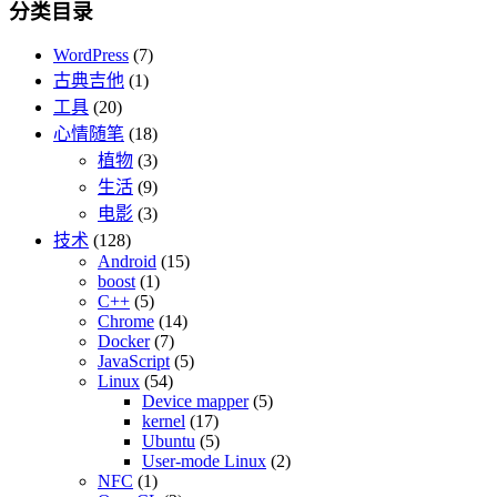
分类目录
WordPress
(7)
古典吉他
(1)
工具
(20)
心情随笔
(18)
植物
(3)
生活
(9)
电影
(3)
技术
(128)
Android
(15)
boost
(1)
C++
(5)
Chrome
(14)
Docker
(7)
JavaScript
(5)
Linux
(54)
Device mapper
(5)
kernel
(17)
Ubuntu
(5)
User-mode Linux
(2)
NFC
(1)