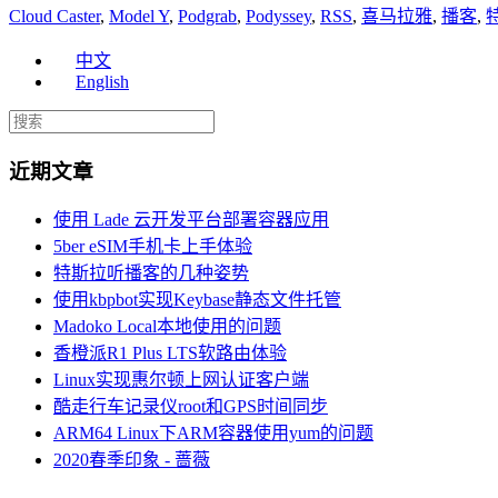
Cloud Caster
,
Model Y
,
Podgrab
,
Podyssey
,
RSS
,
喜马拉雅
,
播客
,
中文
English
近期文章
使用 Lade 云开发平台部署容器应用
5ber eSIM手机卡上手体验
特斯拉听播客的几种姿势
使用kbpbot实现Keybase静态文件托管
Madoko Local本地使用的问题
香橙派R1 Plus LTS软路由体验
Linux实现惠尔顿上网认证客户端
酷走行车记录仪root和GPS时间同步
ARM64 Linux下ARM容器使用yum的问题
2020春季印象 - 蔷薇