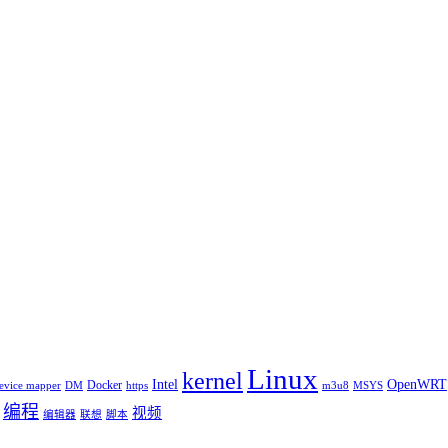
Linux
kernel
Intel
OpenWRT
Docker
evice mapper
DM
https
m3u8
MSYS
编程
视频
编辑器
联想
脚本