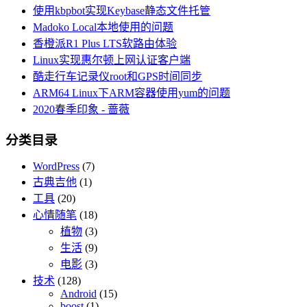
使用kbpbot实现Keybase静态文件托管
Madoko Local本地使用的问题
香橙派R1 Plus LTS软路由体验
Linux实现惠尔顿上网认证客户端
酷走行车记录仪root和GPS时间同步
ARM64 Linux下ARM容器使用yum的问题
2020春季印象 - 蔷薇
分类目录
WordPress
(7)
古典吉他
(1)
工具
(20)
心情随笔
(18)
植物
(3)
生活
(9)
电影
(3)
技术
(128)
Android
(15)
boost
(1)