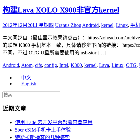
构建Lava XOLO X900非官方kernel
2012年12月20日 星期四
Uranus Zhou
Android
,
kernel
,
Linux
,
手
本文同步自（最佳显示效果请点击）：https://zohead.com/archives
的联想 K800 手机基本一致，具体请移步下面的链接： https://zohead.com
不同，不过 OTG U盘所需要使用的 usb-stor […]
Android
,
Atom
,
cifs
,
config
,
Intel
,
K800
,
kernel
,
Lava
,
Linux
,
OTG
,
中文
English
近期文章
使用 Lade 云开发平台部署容器应用
5ber eSIM手机卡上手体验
特斯拉听播客的几种姿势