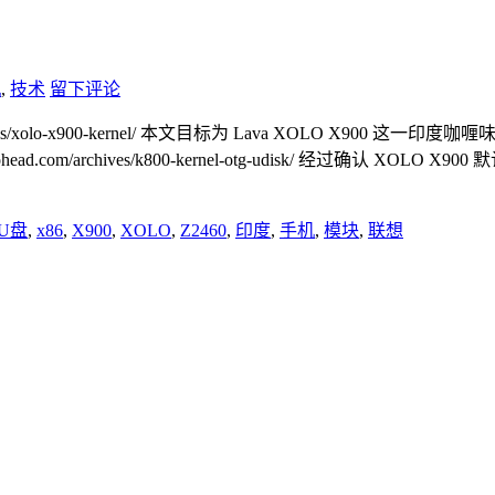
机
,
技术
留下评论
/xolo-x900-kernel/ 本文目标为 Lava XOLO X900 这一印度咖
/archives/k800-kernel-otg-udisk/ 经过确认 XOLO X900 
U盘
,
x86
,
X900
,
XOLO
,
Z2460
,
印度
,
手机
,
模块
,
联想