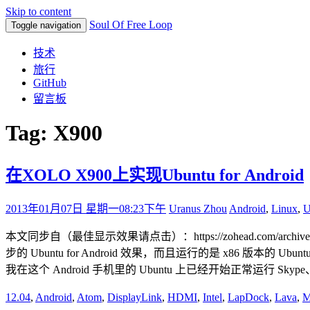
Skip to content
Soul Of Free Loop
Toggle navigation
技术
旅行
GitHub
留言板
Tag: X900
在XOLO X900上实现Ubuntu for Android
2013年01月07日 星期一
08:23下午
Uranus Zhou
Android
,
Linux
,
U
本文同步自（最佳显示效果请点击）：https://zohead.com/archives/
步的 Ubuntu for Android 效果，而且运行的是 x8
我在这个 Android 手机里的 Ubuntu 上已经开始正常运行 Skype、Ubu
12.04
,
Android
,
Atom
,
DisplayLink
,
HDMI
,
Intel
,
LapDock
,
Lava
,
M