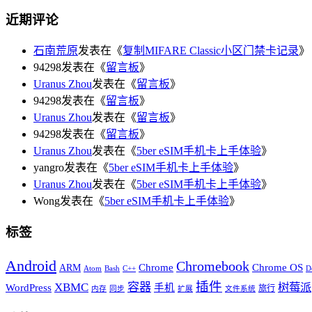
近期评论
石南荒原
发表在《
复制MIFARE Classic小区门禁卡记录
》
94298发表在《
留言板
》
Uranus Zhou
发表在《
留言板
》
94298发表在《
留言板
》
Uranus Zhou
发表在《
留言板
》
94298发表在《
留言板
》
Uranus Zhou
发表在《
5ber eSIM手机卡上手体验
》
yangro发表在《
5ber eSIM手机卡上手体验
》
Uranus Zhou
发表在《
5ber eSIM手机卡上手体验
》
Wong发表在《
5ber eSIM手机卡上手体验
》
标签
Android
Chromebook
Chrome
Chrome OS
ARM
Atom
Bash
C++
D
插件
XBMC
容器
树莓派
WordPress
手机
旅行
内存
同步
扩展
文件系统