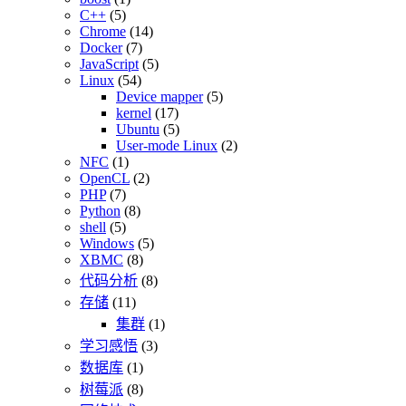
C++
(5)
Chrome
(14)
Docker
(7)
JavaScript
(5)
Linux
(54)
Device mapper
(5)
kernel
(17)
Ubuntu
(5)
User-mode Linux
(2)
NFC
(1)
OpenCL
(2)
PHP
(7)
Python
(8)
shell
(5)
Windows
(5)
XBMC
(8)
代码分析
(8)
存储
(11)
集群
(1)
学习感悟
(3)
数据库
(1)
树莓派
(8)