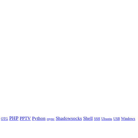
PHP
Python
Shell
PPTV
Shadowsocks
Windows
OTG
rsync
SSH
Ubuntu
USB