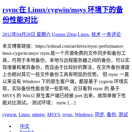
rsync在 Linux/cygwin/msys 环境下的备
份性能对比
2012年04月28日 星期六
Uranus Zhou
Linux
,
技术
一条评论
本文博客链接：https://zohead.com/archives/rsync-performance-
linux-cygwin-msys/ rsync是一个开源免费的文件同步和备份工
具，可用于本地备份，本地与远程服务器之间的备份，可以实
现增量和差异备份，而且由于比较好的算法，在文件备份速度
上也相对其它一些文件备份工具有明显的优势。 但 rsync 一直
以来没有 Windows 下的原生客户端，都是基于 cygwin 环境实
现，实际备份性能会受一些影响，近日看到 rsync 的 基于
MSYS 的 Win32 原生客户端已经被 port 出来，故简单做下性
能对比测试。 测试环境： rsync […]
cygwin
,
Linux
,
mingw
,
MSYS
,
rsync
,
Windows
,
同步
,
备份
,
测试
中文
English