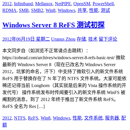
2012
,
Infiniband
,
Mellanox
,
NetPIPE
,
OpenSM
,
PowerShell
,
RDMA
,
SMB
,
SMB2
,
Win8
,
Windows
,
共享
,
性能
,
测试
Windows Server 8 ReFS 测试初探
2012年06月19日 星期二
Uranus Zhou
存储
,
技术
留下评论
本文同步自（如浏览不正常请点击跳转）：
https://zohead.com/archives/windows-server-8-refs-basic-test/ 微软
最新的 Windows Server 8（现在已改名为 Windows Server
2012，坑爹的命名，汗下）中支持了微软引入的新文件系统
ReFS 用于替换存在了 N 年了的 NTFS 文件系统。大家可能依
稀还记得当前 Longhorn（其实就是后来的 Vista 操作系统的开
发代号） 操作系统发布时传闻要引入的新文件系统 WinFS 被
阉割的消息，到了 2012 年终于推出了新文件系统 ReFS。
ReFS 全名为 Res […]
2012
,
NTFS
,
ReFS
,
Win8
,
Windows
,
性能
,
文件系统
,
服务器
,
配
额