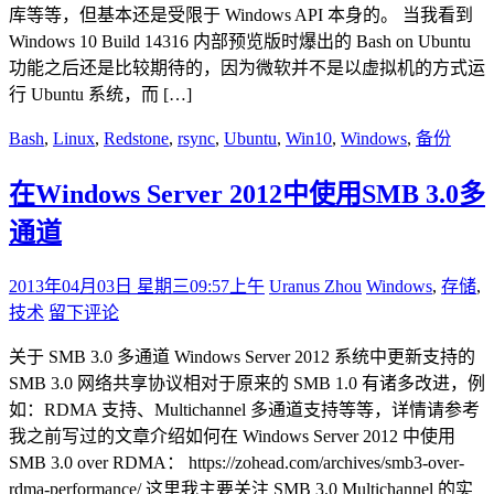
库等等，但基本还是受限于 Windows API 本身的。 当我看到
Windows 10 Build 14316 内部预览版时爆出的 Bash on Ubuntu
功能之后还是比较期待的，因为微软并不是以虚拟机的方式运
行 Ubuntu 系统，而 […]
Bash
,
Linux
,
Redstone
,
rsync
,
Ubuntu
,
Win10
,
Windows
,
备份
在Windows Server 2012中使用SMB 3.0多
通道
2013年04月03日 星期三
09:57上午
Uranus Zhou
Windows
,
存储
,
技术
留下评论
关于 SMB 3.0 多通道 Windows Server 2012 系统中更新支持的
SMB 3.0 网络共享协议相对于原来的 SMB 1.0 有诸多改进，例
如：RDMA 支持、Multichannel 多通道支持等等，详情请参考
我之前写过的文章介绍如何在 Windows Server 2012 中使用
SMB 3.0 over RDMA： https://zohead.com/archives/smb3-over-
rdma-performance/ 这里我主要关注 SMB 3.0 Multichannel 的实