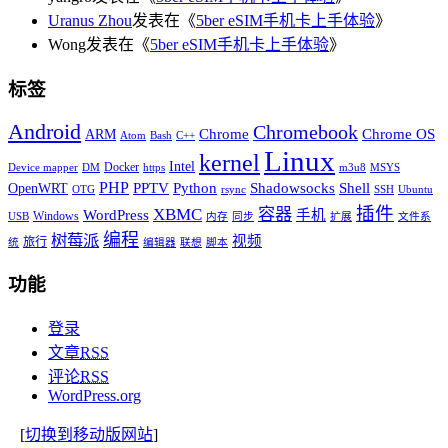
Uranus Zhou
发表在《
5ber eSIM手机卡上手体验
》
Wong发表在《
5ber eSIM手机卡上手体验
》
标签
Android
Chromebook
Chrome
Chrome OS
ARM
Atom
Bash
C++
Linux
kernel
Intel
Docker
Device mapper
DM
https
m3u8
MSYS
PHP
Python
Shell
PPTV
Shadowsocks
OpenWRT
OTG
rsync
SSH
Ubuntu
插件
XBMC
容器
WordPress
手机
Windows
USB
内存
同步
扩展
文件系
编程
树莓派
视频
旅行
统
编辑器
联想
脚本
功能
登录
文章
RSS
评论
RSS
WordPress.org
[
切换到移动版网站
]