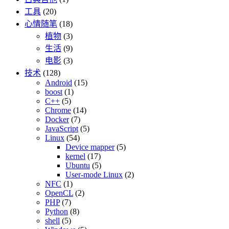
工具
(20)
心情随笔
(18)
植物
(3)
生活
(9)
电影
(3)
技术
(128)
Android
(15)
boost
(1)
C++
(5)
Chrome
(14)
Docker
(7)
JavaScript
(5)
Linux
(54)
Device mapper
(5)
kernel
(17)
Ubuntu
(5)
User-mode Linux
(2)
NFC
(1)
OpenCL
(2)
PHP
(7)
Python
(8)
shell
(5)