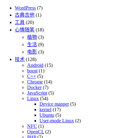
WordPress
(7)
古典吉他
(1)
工具
(20)
心情随笔
(18)
植物
(3)
生活
(9)
电影
(3)
技术
(128)
Android
(15)
boost
(1)
C++
(5)
Chrome
(14)
Docker
(7)
JavaScript
(5)
Linux
(54)
Device mapper
(5)
kernel
(17)
Ubuntu
(5)
User-mode Linux
(2)
NFC
(1)
OpenCL
(2)
PHP
(7)