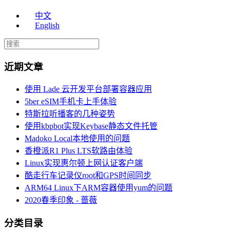
中文
English
近期文章
使用 Lade 云开发平台部署容器应用
5ber eSIM手机卡上手体验
特斯拉听播客的几种姿势
使用kbpbot实现Keybase静态文件托管
Madoko Local本地使用的问题
香橙派R1 Plus LTS软路由体验
Linux实现惠尔顿上网认证客户端
酷走行车记录仪root和GPS时间同步
ARM64 Linux下ARM容器使用yum的问题
2020春季印象 - 蔷薇
分类目录