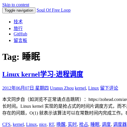
Skip to content
Soul Of Free Loop
Toggle navigation
技术
旅行
GitHub
留言板
Tag: 睡眠
Linux kernel学习-进程调度
2012年06月07日 星期四
Uranus Zhou
kernel
,
Linux
留下评论
本文同步自（如浏览不正常请点击跳转）：https://zohead.com/arc
长时间。Linux kernel 实现的是抢占式的时间片调度方式，而
存在的问题，O(1) 就表示该算法可以在常数时间内完成工作。在 U
CFS
,
kernel
,
Linux
,
nice
,
RT
,
唤醒
,
实时
,
抢占
,
睡眠
,
调度
,
调度器