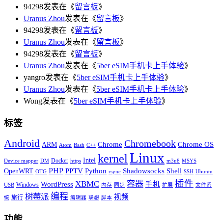
94298发表在《
留言板
》
Uranus Zhou
发表在《
留言板
》
94298发表在《
留言板
》
Uranus Zhou
发表在《
留言板
》
94298发表在《
留言板
》
Uranus Zhou
发表在《
5ber eSIM手机卡上手体验
》
yangro发表在《
5ber eSIM手机卡上手体验
》
Uranus Zhou
发表在《
5ber eSIM手机卡上手体验
》
Wong发表在《
5ber eSIM手机卡上手体验
》
标签
Android
Chromebook
Chrome
Chrome OS
ARM
Atom
Bash
C++
Linux
kernel
Intel
Docker
Device mapper
DM
https
m3u8
MSYS
PHP
Python
Shell
PPTV
Shadowsocks
OpenWRT
OTG
rsync
SSH
Ubuntu
插件
XBMC
容器
WordPress
手机
Windows
USB
内存
同步
扩展
文件系
编程
树莓派
视频
旅行
统
编辑器
联想
脚本
功能