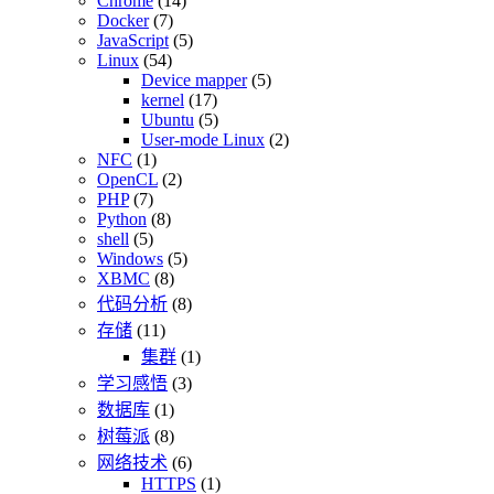
Chrome
(14)
Docker
(7)
JavaScript
(5)
Linux
(54)
Device mapper
(5)
kernel
(17)
Ubuntu
(5)
User-mode Linux
(2)
NFC
(1)
OpenCL
(2)
PHP
(7)
Python
(8)
shell
(5)
Windows
(5)
XBMC
(8)
代码分析
(8)
存储
(11)
集群
(1)
学习感悟
(3)
数据库
(1)
树莓派
(8)
网络技术
(6)
HTTPS
(1)