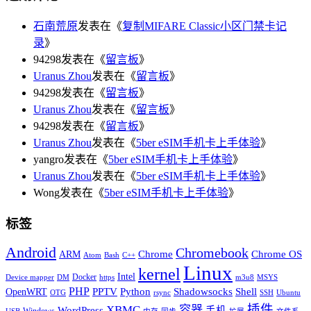
石南荒原
发表在《
复制MIFARE Classic小区门禁卡记
录
》
94298发表在《
留言板
》
Uranus Zhou
发表在《
留言板
》
94298发表在《
留言板
》
Uranus Zhou
发表在《
留言板
》
94298发表在《
留言板
》
Uranus Zhou
发表在《
5ber eSIM手机卡上手体验
》
yangro发表在《
5ber eSIM手机卡上手体验
》
Uranus Zhou
发表在《
5ber eSIM手机卡上手体验
》
Wong发表在《
5ber eSIM手机卡上手体验
》
标签
Android
Chromebook
Chrome
Chrome OS
ARM
Atom
Bash
C++
Linux
kernel
Intel
Docker
Device mapper
DM
https
m3u8
MSYS
PHP
Python
Shell
PPTV
Shadowsocks
OpenWRT
OTG
rsync
SSH
Ubuntu
插件
XBMC
容器
WordPress
手机