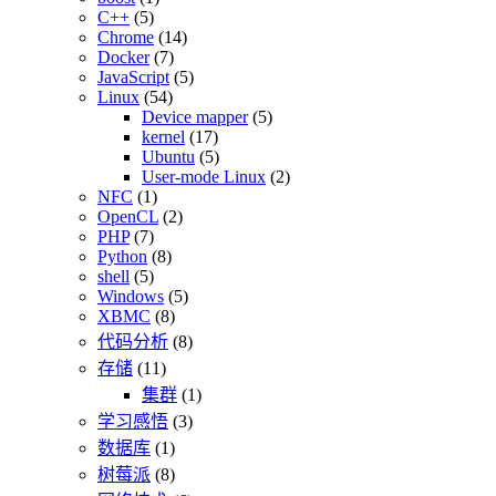
C++
(5)
Chrome
(14)
Docker
(7)
JavaScript
(5)
Linux
(54)
Device mapper
(5)
kernel
(17)
Ubuntu
(5)
User-mode Linux
(2)
NFC
(1)
OpenCL
(2)
PHP
(7)
Python
(8)
shell
(5)
Windows
(5)
XBMC
(8)
代码分析
(8)
存储
(11)
集群
(1)
学习感悟
(3)
数据库
(1)
树莓派
(8)