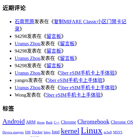
近期评论
石南荒原
发表在《
复制MIFARE Classic小区门禁卡记
录
》
94298发表在《
留言板
》
Uranus Zhou
发表在《
留言板
》
94298发表在《
留言板
》
Uranus Zhou
发表在《
留言板
》
94298发表在《
留言板
》
Uranus Zhou
发表在《
5ber eSIM手机卡上手体验
》
yangro发表在《
5ber eSIM手机卡上手体验
》
Uranus Zhou
发表在《
5ber eSIM手机卡上手体验
》
Wong发表在《
5ber eSIM手机卡上手体验
》
标签
Android
Chromebook
Chrome
Chrome OS
ARM
Atom
Bash
C++
Linux
kernel
Intel
Docker
Device mapper
DM
https
m3u8
MSYS