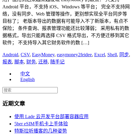
Android 平台，不支持 iOS、Windows 等平台； 完全不支持网
络，没有同步、Web 管理等操作，更别想实现全平台同步等
目标了； 老版本导出的数据有可能导入不了新版本，有点不
保险； 条件查询、报表管理功能还比较薄弱； 采用私有的数
据格式，导出只能再选择 CSV 格式导出，不方便迁移到其它
软件； 不支持导入其它财务软件的数 […]
Android
,
CSV
,
EasyMoney
,
easymoney2feidee
,
Excel
,
Shell
,
同步
,
报表
,
脚本
,
财务
,
迁移
,
随手记
中文
English
近期文章
使用 Lade 云开发平台部署容器应用
5ber eSIM手机卡上手体验
特斯拉听播客的几种姿势