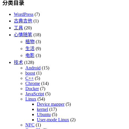
分类目录
WordPress
(7)
古典吉他
(1)
工具
(20)
心情随笔
(18)
植物
(3)
生活
(9)
电影
(3)
技术
(128)
Android
(15)
boost
(1)
C++
(5)
Chrome
(14)
Docker
(7)
JavaScript
(5)
Linux
(54)
Device mapper
(5)
kernel
(17)
Ubuntu
(5)
User-mode Linux
(2)
NFC
(1)