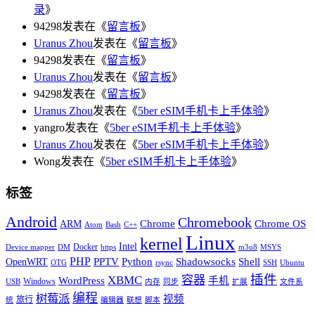
录
》
94298发表在《
留言板
》
Uranus Zhou
发表在《
留言板
》
94298发表在《
留言板
》
Uranus Zhou
发表在《
留言板
》
94298发表在《
留言板
》
Uranus Zhou
发表在《
5ber eSIM手机卡上手体验
》
yangro发表在《
5ber eSIM手机卡上手体验
》
Uranus Zhou
发表在《
5ber eSIM手机卡上手体验
》
Wong发表在《
5ber eSIM手机卡上手体验
》
标签
Android
Chromebook
Chrome
Chrome OS
ARM
Atom
Bash
C++
Linux
kernel
Intel
Docker
Device mapper
DM
https
m3u8
MSYS
PHP
Python
Shell
PPTV
Shadowsocks
OpenWRT
OTG
rsync
SSH
Ubuntu
插件
XBMC
容器
WordPress
手机
Windows
USB
内存
同步
扩展
文件系
编程
树莓派
视频
旅行
统
编辑器
联想
脚本