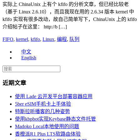
实际上 ChinaUnix 上有个 kfifo 的分析文章，但已经比较老
（基于 Linux 2.6.10），而且我现在用的 2.6.34 版本 kernel 中
kfifo 实现有很多改动，故自己简单写下，ChinaUnix 上的 kfifo
介绍帖子在这里： http://b […]
FIFO
,
kernel
,
kfifo
,
Linux
,
编程
,
队列
中文
English
近期文章
使用 Lade 云开发平台部署容器应用
5ber eSIM手机卡上手体验
特斯拉听播客的几种姿势
使用kbpbot实现Keybase静态文件托管
Madoko Local本地使用的问题
香橙派R1 Plus LTS软路由体验