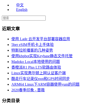
中文
English
近期文章
使用 Lade 云开发平台部署容器应用
5ber eSIM手机卡上手体验
特斯拉听播客的几种姿势
使用kbpbot实现Keybase静态文件托管
Madoko Local本地使用的问题
香橙派R1 Plus LTS软路由体验
Linux实现惠尔顿上网认证客户端
酷走行车记录仪root和GPS时间同步
ARM64 Linux下ARM容器使用yum的问题
2020春季印象 - 蔷薇
分类目录