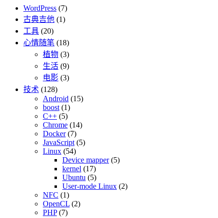
WordPress
(7)
古典吉他
(1)
工具
(20)
心情随笔
(18)
植物
(3)
生活
(9)
电影
(3)
技术
(128)
Android
(15)
boost
(1)
C++
(5)
Chrome
(14)
Docker
(7)
JavaScript
(5)
Linux
(54)
Device mapper
(5)
kernel
(17)
Ubuntu
(5)
User-mode Linux
(2)
NFC
(1)
OpenCL
(2)
PHP
(7)