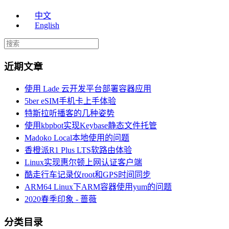
中文
English
近期文章
使用 Lade 云开发平台部署容器应用
5ber eSIM手机卡上手体验
特斯拉听播客的几种姿势
使用kbpbot实现Keybase静态文件托管
Madoko Local本地使用的问题
香橙派R1 Plus LTS软路由体验
Linux实现惠尔顿上网认证客户端
酷走行车记录仪root和GPS时间同步
ARM64 Linux下ARM容器使用yum的问题
2020春季印象 - 蔷薇
分类目录