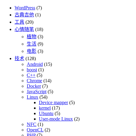
WordPress
(7)
古典吉他
(1)
工具
(20)
心情随笔
(18)
植物
(3)
生活
(9)
电影
(3)
技术
(128)
Android
(15)
boost
(1)
C++
(5)
Chrome
(14)
Docker
(7)
JavaScript
(5)
Linux
(54)
Device mapper
(5)
kernel
(17)
Ubuntu
(5)
User-mode Linux
(2)
NFC
(1)
OpenCL
(2)
PHP
(7)