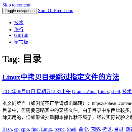
Skip to content
Soul Of Free Loop
Toggle navigation
技术
旅行
GitHub
留言板
Tag: 目录
Linux中拷贝目录跳过指定文件的方法
2012年06月01日 星期五
12:35上午
Uranus Zhou
Linux
,
shell
,
技术
本文同步自（如浏览不正常请点击跳转）：https://zohead.com/arc
目录中，但需要忽略其中的某些文件，由于目录中东西比较多，忽
除无用的，但如果做批量脚本操作就不爽了，经过实际试验之后暂时找
Bash
,
cp
,
cpio
,
find
,
Linux
,
rsync
,
Shell
,
命令
,
忽略
,
拷贝
,
目录
,
跳