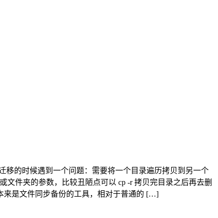
在 Linux 环境中做版本迁移的时候遇到一个问题：需要将一个目录遍历拷贝到另一个
件夹的参数，比较丑陋点可以 cp -r 拷贝完目录之后再去删
 本来是文件同步备份的工具，相对于普通的 […]