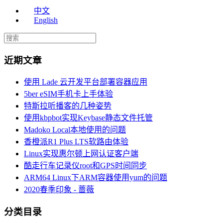
中文
English
近期文章
使用 Lade 云开发平台部署容器应用
5ber eSIM手机卡上手体验
特斯拉听播客的几种姿势
使用kbpbot实现Keybase静态文件托管
Madoko Local本地使用的问题
香橙派R1 Plus LTS软路由体验
Linux实现惠尔顿上网认证客户端
酷走行车记录仪root和GPS时间同步
ARM64 Linux下ARM容器使用yum的问题
2020春季印象 - 蔷薇
分类目录