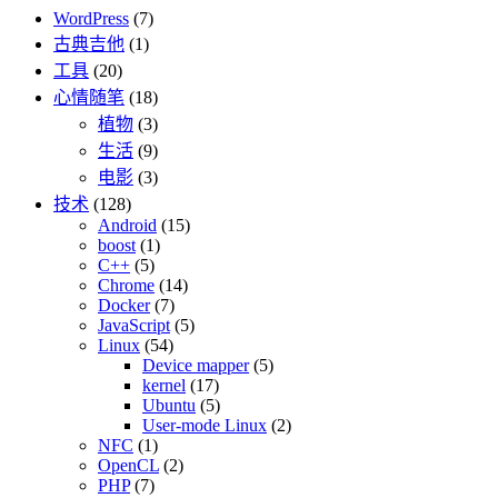
WordPress
(7)
古典吉他
(1)
工具
(20)
心情随笔
(18)
植物
(3)
生活
(9)
电影
(3)
技术
(128)
Android
(15)
boost
(1)
C++
(5)
Chrome
(14)
Docker
(7)
JavaScript
(5)
Linux
(54)
Device mapper
(5)
kernel
(17)
Ubuntu
(5)
User-mode Linux
(2)
NFC
(1)
OpenCL
(2)
PHP
(7)