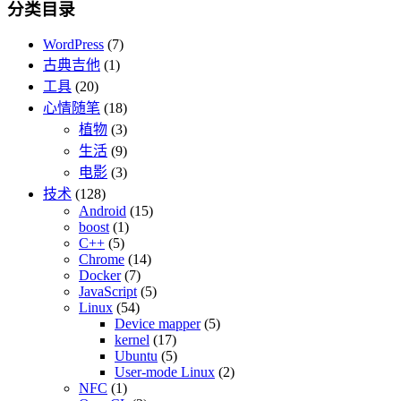
分类目录
WordPress
(7)
古典吉他
(1)
工具
(20)
心情随笔
(18)
植物
(3)
生活
(9)
电影
(3)
技术
(128)
Android
(15)
boost
(1)
C++
(5)
Chrome
(14)
Docker
(7)
JavaScript
(5)
Linux
(54)
Device mapper
(5)
kernel
(17)
Ubuntu
(5)
User-mode Linux
(2)
NFC
(1)