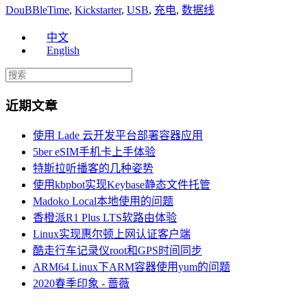
DouBBleTime
,
Kickstarter
,
USB
,
充电
,
数据线
中文
English
近期文章
使用 Lade 云开发平台部署容器应用
5ber eSIM手机卡上手体验
特斯拉听播客的几种姿势
使用kbpbot实现Keybase静态文件托管
Madoko Local本地使用的问题
香橙派R1 Plus LTS软路由体验
Linux实现惠尔顿上网认证客户端
酷走行车记录仪root和GPS时间同步
ARM64 Linux下ARM容器使用yum的问题
2020春季印象 - 蔷薇