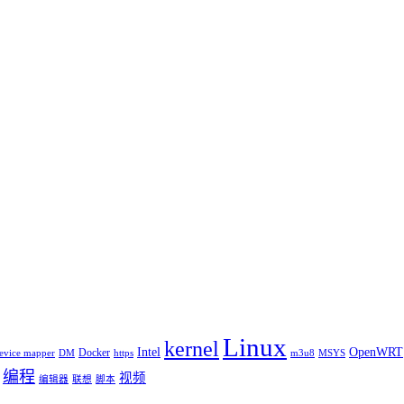
Linux
kernel
Intel
OpenWRT
Docker
evice mapper
DM
https
m3u8
MSYS
编程
视频
编辑器
联想
脚本