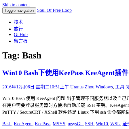
Skip to content
Soul Of Free Loop
Toggle navigation
技术
旅行
GitHub
留言板
Tag: Bash
Win10 Bash下使用KeePass KeeAgent插件
2016年12月06日 星期二
10:51上午
Uranus Zhou
Windows
,
工具
Win10 Bash 使用 KeeAgent 问题 出于管理不同服务器以及自
在用户需要登录服务器时方便地自动加载 SSH 密钥。KeeAgent 同时支
PuTTY / SecureCRT / XShell 软件还是 Linux 下用 ssh 命
Bash
,
KeeAgent
,
KeePass
,
MSYS
,
msysGit
,
SSH
,
Win10
,
WSL
,
证