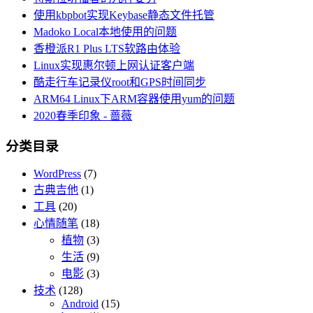
使用kbpbot实现Keybase静态文件托管
Madoko Local本地使用的问题
香橙派R1 Plus LTS软路由体验
Linux实现惠尔顿上网认证客户端
酷走行车记录仪root和GPS时间同步
ARM64 Linux下ARM容器使用yum的问题
2020春季印象 - 蔷薇
分类目录
WordPress
(7)
古典吉他
(1)
工具
(20)
心情随笔
(18)
植物
(3)
生活
(9)
电影
(3)
技术
(128)
Android
(15)