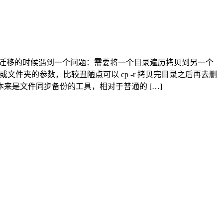
在 Linux 环境中做版本迁移的时候遇到一个问题：需要将一个目录遍历拷贝到另一个
件夹的参数，比较丑陋点可以 cp -r 拷贝完目录之后再去删
 本来是文件同步备份的工具，相对于普通的 […]