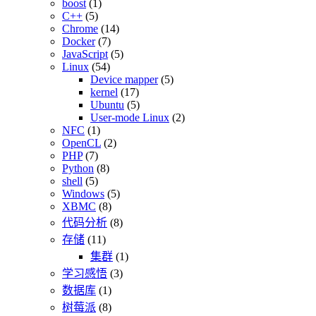
boost
(1)
C++
(5)
Chrome
(14)
Docker
(7)
JavaScript
(5)
Linux
(54)
Device mapper
(5)
kernel
(17)
Ubuntu
(5)
User-mode Linux
(2)
NFC
(1)
OpenCL
(2)
PHP
(7)
Python
(8)
shell
(5)
Windows
(5)
XBMC
(8)
代码分析
(8)
存储
(11)
集群
(1)
学习感悟
(3)
数据库
(1)
树莓派
(8)