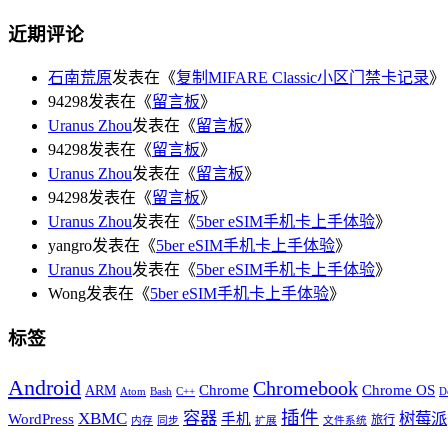
近期评论
石南荒原
发表在《
复制MIFARE Classic小区门禁卡记录
》
94298发表在《
留言板
》
Uranus Zhou
发表在《
留言板
》
94298发表在《
留言板
》
Uranus Zhou
发表在《
留言板
》
94298发表在《
留言板
》
Uranus Zhou
发表在《
5ber eSIM手机卡上手体验
》
yangro发表在《
5ber eSIM手机卡上手体验
》
Uranus Zhou
发表在《
5ber eSIM手机卡上手体验
》
Wong发表在《
5ber eSIM手机卡上手体验
》
标签
Android
Chromebook
Chrome
Chrome OS
ARM
Atom
Bash
C++
D
插件
XBMC
容器
树莓派
WordPress
手机
旅行
内存
同步
扩展
文件系统