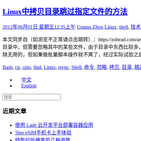
Linux中拷贝目录跳过指定文件的方法
2012年06月01日 星期五
12:35上午
Uranus Zhou
Linux
,
shell
,
技术
本文同步自（如浏览不正常请点击跳转）：https://zohead.com/arc
目录中，但需要忽略其中的某些文件，由于目录中东西比较多，忽
除无用的，但如果做批量脚本操作就不爽了，经过实际试验之后暂时找
Bash
,
cp
,
cpio
,
find
,
Linux
,
rsync
,
Shell
,
命令
,
忽略
,
拷贝
,
目录
,
跳
中文
English
近期文章
使用 Lade 云开发平台部署容器应用
5ber eSIM手机卡上手体验
特斯拉听播客的几种姿势