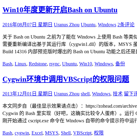
Win10年度更新开启Bash on Ubuntu
2016年08月07日 星期日
Uranus Zhou
Ubuntu
,
Windows
2条评论
关于 Bash on Ubuntu 之前为了能在 Windows 上使用 B
需要重新编译出基于其运行库（cygwin1.dll）的版本，MSYS 虽
Build 14316 内部预览版时爆出的 Bash on Ubuntu 功
Bash
,
Linux
,
Redstone
,
rsync
,
Ubuntu
,
Win10
,
Windows
,
备份
Cygwin环境中调用VBScript的权限问题
2013年12月01日 星期日
Uranus Zhou
shell
,
Windows
,
技术
留下
本文同步自（最佳显示效果请点击）：https://zohead.com/archive
Cygwin 的 Bash 里实现（好吧，这确实比较令人蛋疼）。运行 Cyg
刚开始通过 cscript.exe 命令在 Windows 自带的命令提示符中运行 
Bash
,
cygwin
,
Excel
,
MSYS
,
Shell
,
VBScript
,
权限