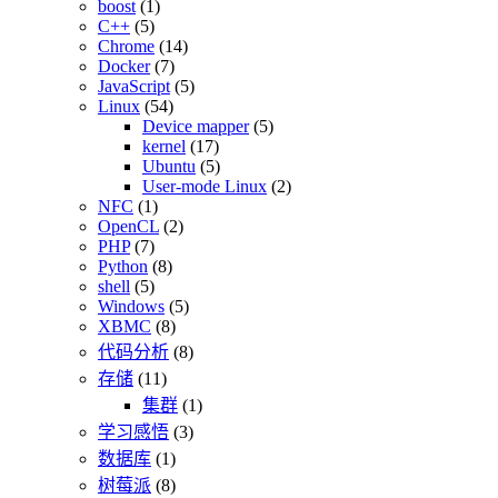
boost
(1)
C++
(5)
Chrome
(14)
Docker
(7)
JavaScript
(5)
Linux
(54)
Device mapper
(5)
kernel
(17)
Ubuntu
(5)
User-mode Linux
(2)
NFC
(1)
OpenCL
(2)
PHP
(7)
Python
(8)
shell
(5)
Windows
(5)
XBMC
(8)
代码分析
(8)
存储
(11)
集群
(1)
学习感悟
(3)
数据库
(1)
树莓派
(8)