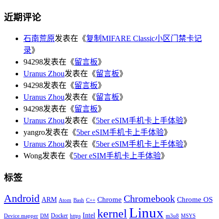
近期评论
石南荒原
发表在《
复制MIFARE Classic小区门禁卡记
录
》
94298发表在《
留言板
》
Uranus Zhou
发表在《
留言板
》
94298发表在《
留言板
》
Uranus Zhou
发表在《
留言板
》
94298发表在《
留言板
》
Uranus Zhou
发表在《
5ber eSIM手机卡上手体验
》
yangro发表在《
5ber eSIM手机卡上手体验
》
Uranus Zhou
发表在《
5ber eSIM手机卡上手体验
》
Wong发表在《
5ber eSIM手机卡上手体验
》
标签
Android
Chromebook
Chrome
Chrome OS
ARM
Atom
Bash
C++
Linux
kernel
Intel
Docker
Device mapper
DM
https
m3u8
MSYS