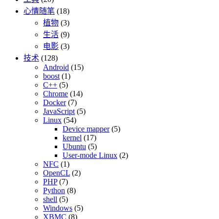
心情随笔
(18)
植物
(3)
生活
(9)
电影
(3)
技术
(128)
Android
(15)
boost
(1)
C++
(5)
Chrome
(14)
Docker
(7)
JavaScript
(5)
Linux
(54)
Device mapper
(5)
kernel
(17)
Ubuntu
(5)
User-mode Linux
(2)
NFC
(1)
OpenCL
(2)
PHP
(7)
Python
(8)
shell
(5)
Windows
(5)
XBMC
(8)