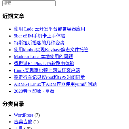
近期文章
使用 Lade 云开发平台部署容器应用
5ber eSIM手机卡上手体验
特斯拉听播客的几种姿势
使用kbpbot实现Keybase静态文件托管
Madoko Local本地使用的问题
香橙派R1 Plus LTS软路由体验
Linux实现惠尔顿上网认证客户端
酷走行车记录仪root和GPS时间同步
ARM64 Linux下ARM容器使用yum的问题
2020春季印象 - 蔷薇
分类目录
WordPress
(7)
古典吉他
(1)
工具
(20)