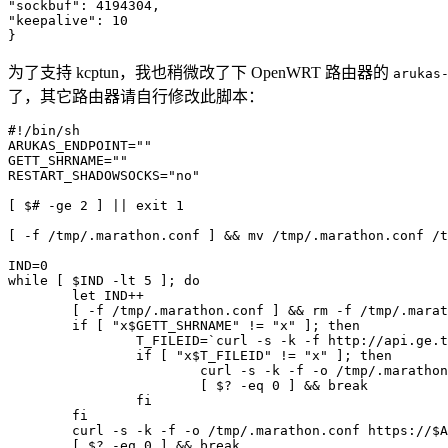
"sockbuf": 4194304,

"keepalive": 10

为了支持 kcptun，我也稍微改了下 OpenWRT 路由器的
arukas
了，其它路由器请自行修改此脚本：
#!/bin/sh

ARUKAS_ENDPOINT=""

GETT_SHRNAME=""

RESTART_SHADOWSOCKS="no"

[ $# -ge 2 ] || exit 1

[ -f /tmp/.marathon.conf ] && mv /tmp/.marathon.conf /t
IND=0

while [ $IND -lt 5 ]; do

	let IND++

	[ -f /tmp/.marathon.conf ] && rm -f /tmp/.marathon.conf

	if [ "x$GETT_SHRNAME" != "x" ]; then

		T_FILEID=`curl -s -k -f http://api.ge.tt/1/shares/$GETT_SHRNAME | sed -e 's/^.*"fileid"[^:]*:[^"]*"//' -e 's/".*$//'`

		if [ "x$T_FILEID" != "x" ]; then

			curl -s -k -f -o /tmp/.marathon.conf -L -e "http://ge.tt/$GETT_SHRNAME" "http://api.ge.tt/1/files/$GETT_SHRNAME/$T_FILEID/blob?download"

			[ $? -eq 0 ] && break

		fi

	fi

	curl -s -k -f -o /tmp/.marathon.conf https://$ARUKAS_ENDPOINT.arukascloud.io/marathon.conf

	[ $? -eq 0 ] && break
