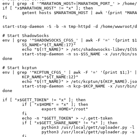
env | grep -E '^MARATHON_HOST=|MARATHON_PORT_' > /home/
if [ "x$MARATHON_HOST" != "x" ]; then

	getent hosts $MARATHON_HOST | awk '{print "MARATHON_HOST_IP="$1; exit;}' >> /home/wwwroot/default/marathon.conf

fi

start-stop-daemon -S -b -n tmp-httpd -d /home/wwwroot/d
# Start ShadowSocks

env | grep '^SHADOWSOCKS_CFGS_' | awk -F '=' '{print $1
	SS_NAME="${T_NAME:17}"

	echo "${!T_NAME}" > /etc/shadowsocks-libev/${SS_NAME}.json

	start-stop-daemon -n ss-$SS_NAME -x /usr/bin/ss-server -b -S -- -c /etc/shadowsocks-libev/${SS_NAME}.json -u --fast-open

done

# Start kcptun

env | grep '^KCPTUN_CFGS_' | awk -F '=' '{print $1;}' |
	KCP_NAME="${T_NAME:12}"

	echo "${!T_NAME}" > /etc/kcptun/${KCP_NAME}.json

	start-stop-daemon -n kcp-$KCP_NAME -x /usr/bin/kcptun_server -b -S -- -c /etc/kcptun/${KCP_NAME}.json

done

if [ "x$GETT_TOKEN" != "x" ]; then

	if [ "x$HOME" = "x" ]; then

		export HOME="/root"

	fi

	echo -n "$GETT_TOKEN" > ~/.gett-token

	if [ "x$GETT_SHARE_NAME" != "x" ]; then

		python3 /usr/local/gett/uploader.py -l http://ge.tt/$GETT_SHARE_NAME | awk '{if (substr($5,1,13)=="http://ge.tt/") {print $5;}}' | xargs python3 /usr/local/gett/uploader.py --delete

		python3 /usr/local/gett/uploader.py -s http://ge.tt/$GETT_SHARE_NAME /home/wwwroot/default/marathon.conf

	fi
