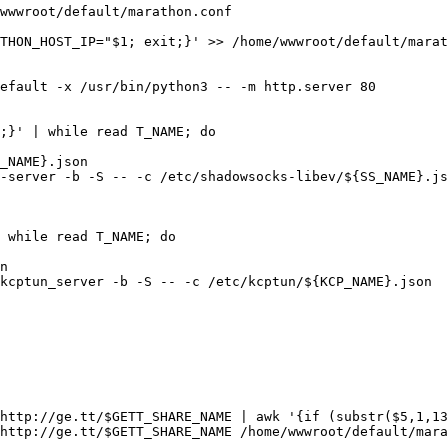
wwwroot/default/marathon.conf

efault -x /usr/bin/python3 -- -m http.server 80

;}' | while read T_NAME; do

 while read T_NAME; do
