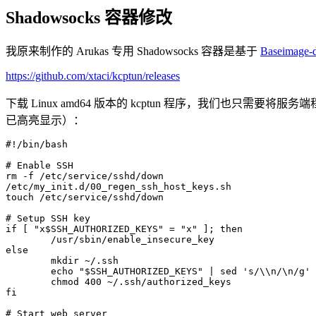
Shadowsocks 容器修改
我原来制作的 Arukas 专用 Shadowsocks 容器是基于
Baseimage-
https://github.com/xtaci/kcptun/releases
下载 Linux amd64 版本的 kcptun 程序，我们也只需要将服
已高亮显示）：
#!/bin/bash

# Enable SSH

rm -f /etc/service/sshd/down

/etc/my_init.d/00_regen_ssh_host_keys.sh

touch /etc/service/sshd/down

# Setup SSH key

if [ "x$SSH_AUTHORIZED_KEYS" = "x" ]; then

	/usr/sbin/enable_insecure_key

else

	mkdir ~/.ssh

	echo "$SSH_AUTHORIZED_KEYS" | sed 's/\\n/\n/g' > ~/.ssh/authorized_keys

	chmod 400 ~/.ssh/authorized_keys

fi

# Start web server
