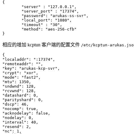
{

	"server" : "127.0.0.1",

	"server_port" : "17374",

	"password": "arukas-ss-svr",

	"local_port": "1080",

	"timeout" : "30",

	"method": "aes-256-cfb"

相应的增加 kcptun 客户端的配置文件
/etc/kcptun-arukas.jso
{

"localaddr": ":17374",

"remoteaddr": "",

"key": "arukas-kcp-svr",

"crypt": "xor",

"mode": "fast2",

"mtu": 1350,

"sndwnd": 128,

"rcvwnd": 128,

"datashard": 0,

"parityshard": 0,

"dscp": 46,

"nocomp": true,

"acknodelay": false,

"nodelay": 0,

"interval": 40,

"resend": 2,

"nc": 1,
