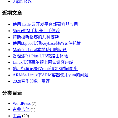
3
rpm 修改
近期文章
使用 Lade 云开发平台部署容器应用
5ber eSIM手机卡上手体验
特斯拉听播客的几种姿势
使用kbpbot实现Keybase静态文件托管
Madoko Local本地使用的问题
香橙派R1 Plus LTS软路由体验
Linux实现惠尔顿上网认证客户端
酷走行车记录仪root和GPS时间同步
ARM64 Linux下ARM容器使用yum的问题
2020春季印象 - 蔷薇
分类目录
WordPress
(7)
古典吉他
(1)
工具
(20)