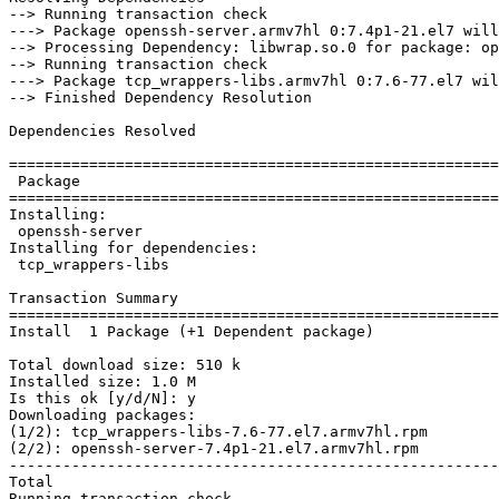
--> Running transaction check

---> Package openssh-server.armv7hl 0:7.4p1-21.el7 will
--> Processing Dependency: libwrap.so.0 for package: op
--> Running transaction check

---> Package tcp_wrappers-libs.armv7hl 0:7.6-77.el7 wil
--> Finished Dependency Resolution

Dependencies Resolved

=======================================================
 Package                                               
=======================================================
Installing:

 openssh-server                                        
Installing for dependencies:

 tcp_wrappers-libs                                     
Transaction Summary

=======================================================
Install  1 Package (+1 Dependent package)

Total download size: 510 k

Installed size: 1.0 M

Is this ok [y/d/N]: y

Downloading packages:

(1/2): tcp_wrappers-libs-7.6-77.el7.armv7hl.rpm        
(2/2): openssh-server-7.4p1-21.el7.armv7hl.rpm         
-------------------------------------------------------
Total                                                  
Running transaction check
