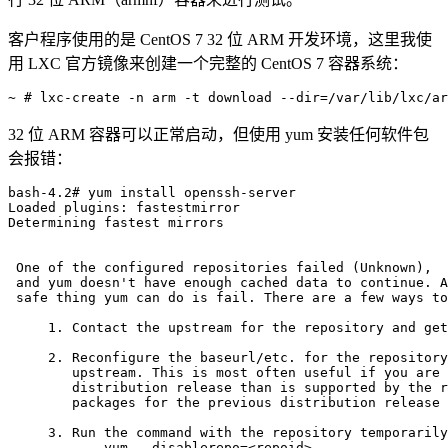
客户程序使用的是 CentOS 7 32 位 ARM 开发环境，这里我使
用 LXC 官方镜像来创建一个完整的 CentOS 7 容器系统：
32 位 ARM 容器可以正常启动，但使用 yum 安装任何软件包
会报错：
bash-4.2# yum install openssh-server

Loaded plugins: fastestmirror

Determining fastest mirrors

 One of the configured repositories failed (Unknown),

 and yum doesn't have enough cached data to continue. A
 safe thing yum can do is fail. There are a few ways to
     1. Contact the upstream for the repository and get
     2. Reconfigure the baseurl/etc. for the repository
        upstream. This is most often useful if you are 
        distribution release than is supported by the r
        packages for the previous distribution release 
     3. Run the command with the repository temporarily
            yum --disablerepo=<repoid> ...
