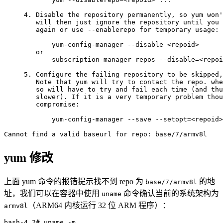
     4. Disable the repository permanently, so yum won'
        will then just ignore the repository until you 
        again or use --enablerepo for temporary usage:

            yum-config-manager --disable <repoid>

        or

            subscription-manager repos --disable=<repoi
     5. Configure the failing repository to be skipped,
        Note that yum will try to contact the repo. whe
        so will have to try and fail each time (and thu
        slower). If it is a very temporary problem thou
        compromise:

            yum-config-manager --save --setopt=<repoid>
yum 修改
上面 yum 命令的报错提示找不到 repo 为
的地
base/7/armv8l
址，我们可以在容器中使用
命令确认当前的系统架构为
uname
（ARM64 内核运行 32 位 ARM 程序）：
armv8l
bash-4.2# uname -m
