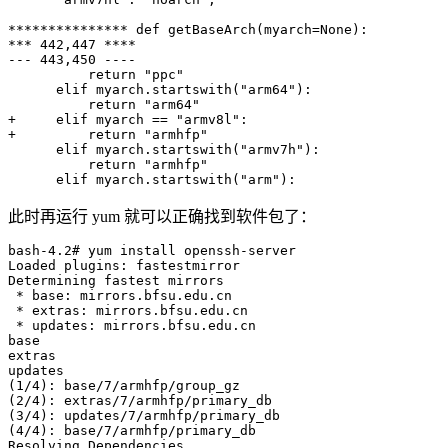
*************** def getBaseArch(myarch=None):

*** 442,447 ****

--- 443,450 ----

          return "ppc"

      elif myarch.startswith("arm64"):

          return "arm64"

+     elif myarch == "armv8l":

+         return "armhfp"

      elif myarch.startswith("armv7h"):

          return "armhfp"

此时再运行 yum 就可以正确找到软件包了：
bash-4.2# yum install openssh-server

Loaded plugins: fastestmirror

Determining fastest mirrors

 * base: mirrors.bfsu.edu.cn

 * extras: mirrors.bfsu.edu.cn

 * updates: mirrors.bfsu.edu.cn

base                                                   
extras                                                 
updates                                                
(1/4): base/7/armhfp/group_gz                          
(2/4): extras/7/armhfp/primary_db                      
(3/4): updates/7/armhfp/primary_db                     
(4/4): base/7/armhfp/primary_db                        
Resolving Dependencies
