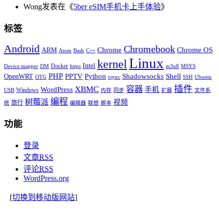
Wong发表在《
5ber eSIM手机卡上手体验
》
标签
Android
Chromebook
Chrome
Chrome OS
ARM
Atom
Bash
C++
Linux
kernel
Intel
Docker
Device mapper
DM
https
m3u8
MSYS
PHP
Python
Shell
PPTV
Shadowsocks
OpenWRT
OTG
rsync
SSH
Ubuntu
插件
XBMC
容器
WordPress
手机
Windows
USB
内存
同步
扩展
文件系
编程
树莓派
视频
旅行
统
编辑器
联想
脚本
功能
登录
文章
RSS
评论
RSS
WordPress.org
[
切换到移动版网站
]