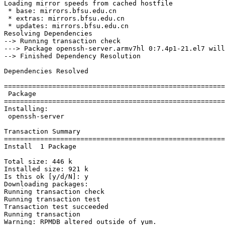
Loading mirror speeds from cached hostfile

 * base: mirrors.bfsu.edu.cn

 * extras: mirrors.bfsu.edu.cn

 * updates: mirrors.bfsu.edu.cn

Resolving Dependencies

--> Running transaction check

---> Package openssh-server.armv7hl 0:7.4p1-21.el7 will
--> Finished Dependency Resolution

Dependencies Resolved

=======================================================
 Package                                               
=======================================================
Installing:

 openssh-server                                        
Transaction Summary

=======================================================
Install  1 Package

Total size: 446 k

Installed size: 921 k

Is this ok [y/d/N]: y

Downloading packages:

Running transaction check

Running transaction test

Transaction test succeeded

Running transaction

Warning: RPMDB altered outside of yum.
