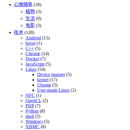
心情随笔
(18)
植物
(3)
生活
(9)
电影
(3)
技术
(128)
Android
(15)
boost
(1)
C++
(5)
Chrome
(14)
Docker
(7)
JavaScript
(5)
Linux
(54)
Device mapper
(5)
kernel
(17)
Ubuntu
(5)
User-mode Linux
(2)
NFC
(1)
OpenCL
(2)
PHP
(7)
Python
(8)
shell
(5)
Windows
(5)
XBMC
(8)