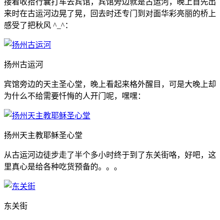
接着收拾行囊打车去宾馆，宾馆旁边就是古运河，晚上首先出
来时在古运河边晃了晃，回去时还专门到对面华彩亮丽的桥上
感受了把秋风 ^_^：
扬州古运河
宾馆旁边的天主圣心堂，晚上看起来格外醒目，可是大晚上却
为什么不给需要忏悔的人开门呢，嘿嘿：
扬州天主教耶稣圣心堂
从古运河边徒步走了半个多小时终于到了东关街咯，好吧，这
里真心是给各种吃货预备的。。。
东关街