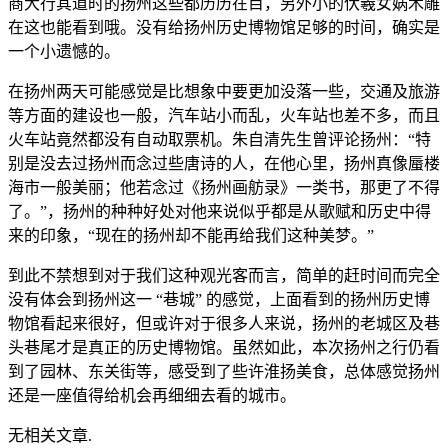
商大行其道时的扬州这些都历历在目，另外小的伏羲女娲木雕
在这也能看到哦。没有给扬州历史博物馆足够的时间，确实是
一个小遗憾的。
在扬州两天可能感觉是比想象中要更加没落一些，交通及旅游
等方面的建设也一般，汽车站小而乱，火车站也差不多，而且
火车站竟然都没有自动取票机。朱自清先生曾评论扬州：“特
别是没去过扬州而念过些唐诗的人，在他心里，扬州真像蜃楼
海市一般美丽；他若念过《扬州画舫录》一类书，那更了不得
了。”，扬州的种种好处对他来说似乎都是从歌赋和历史中得
来的印象，“现在的扬州却不能再给我们这种美梦。”
到此不禁想到对于我们这种观光客而言，简单的赶时间而完全
没有体会到扬州这一 “巷城” 的感觉，上面看到的扬州历史博
物馆看起来很好，但或许对于很多人来说，扬州的老城区及巷
头巷尾才是真正的历史博物馆。虽然如此，本次扬州之行仍看
到了园林、东关街等，感受到了些许淮扬美食，总体感觉扬州
还是一座值得给机会再细细去看的城市。
无相关文章.