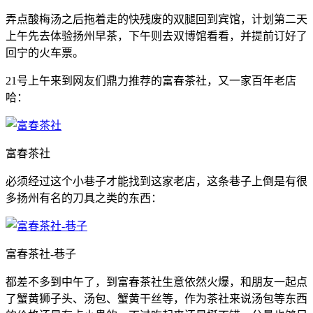
弄点酸梅汤之后拖着走的快残废的双腿回到宾馆，计划第二天
上午先去体验扬州早茶，下午则去双博馆看看，并提前订好了
回宁的火车票。
21号上午来到网友们鼎力推荐的富春茶社，又一家百年老店
哈：
富春茶社
必须经过这个小巷子才能找到这家老店，这条巷子上倒是有很
多扬州有名的刀具之类的东西：
富春茶社-巷子
都差不多到中午了，到富春茶社生意依然火爆，和朋友一起点
了蟹黄狮子头、汤包、蟹黄干丝等，作为茶社来说汤包等东西