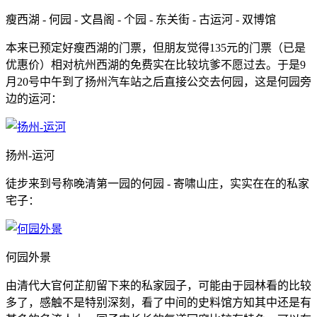
瘦西湖 - 何园 - 文昌阁 - 个园 - 东关街 - 古运河 - 双博馆
本来已预定好瘦西湖的门票，但朋友觉得135元的门票（已是
优惠价）相对杭州西湖的免费实在比较坑爹不愿过去。于是9
月20号中午到了扬州汽车站之后直接公交去何园，这是何园旁
边的运河：
扬州-运河
徒步来到号称晚清第一园的何园 - 寄啸山庄，实实在在的私家
宅子：
何园外景
由清代大官何芷舠留下来的私家园子，可能由于园林看的比较
多了，感触不是特别深刻，看了中间的史料馆方知其中还是有