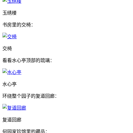
玉绣楼
书房里的交椅：
交椅
看看水心亭顶部的琉璃：
水心亭
环绕整个园子的复道回廊：
复道回廊
何园家珍馆里的藏品：