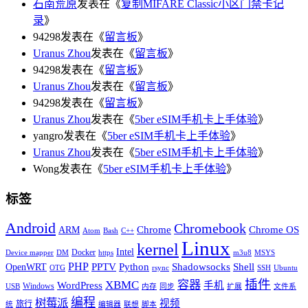
石南荒原
发表在《
复制MIFARE Classic小区门禁卡记
录
》
94298发表在《
留言板
》
Uranus Zhou
发表在《
留言板
》
94298发表在《
留言板
》
Uranus Zhou
发表在《
留言板
》
94298发表在《
留言板
》
Uranus Zhou
发表在《
5ber eSIM手机卡上手体验
》
yangro发表在《
5ber eSIM手机卡上手体验
》
Uranus Zhou
发表在《
5ber eSIM手机卡上手体验
》
Wong发表在《
5ber eSIM手机卡上手体验
》
标签
Android
Chromebook
Chrome
Chrome OS
ARM
Atom
Bash
C++
Linux
kernel
Intel
Docker
Device mapper
DM
https
m3u8
MSYS
PHP
Python
Shell
PPTV
Shadowsocks
OpenWRT
OTG
rsync
SSH
Ubuntu
插件
XBMC
容器
WordPress
手机
Windows
USB
内存
同步
扩展
文件系
编程
树莓派
视频
旅行
统
编辑器
联想
脚本