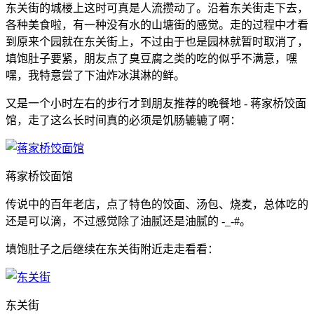
东关街的城楼上这时可真是人流攒动了。沿着东关街走下去，
各种美食啦，有一种没有水的山塘街的感觉。走的过程中才看
到原来个园就在东关街上，不过由于也是园林就暂时取消了，
填饱肚子要紧，朋友点了臭豆腐之类的吃的似乎不满意，嘿
嘿，我特意尝了下油炸冰淇淋的鲜。
又是一个小时左右的步行才到朋友推荐的晚餐地 - 蒋家桥饺面
馆，走了这么长时间真的必须是饥肠辘辘了啊：
蒋家桥饺面馆
传说中的百年老店，点了特色的饺面、汤包、烧麦，总体吃的
还是可以滴，不过感觉除了油腻还是油腻的 -_-#。
填饱肚子之后继续在东关街附近走走看看：
东关街