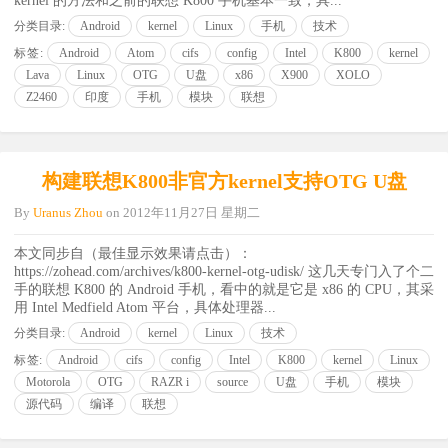
kernel 的方法和之前的联想 K800 手机基本一致，具...
分类目录:
Android
kernel
Linux
手机
技术
标签:
Android
Atom
cifs
config
Intel
K800
kernel
Lava
Linux
OTG
U盘
x86
X900
XOLO
Z2460
印度
手机
模块
联想
构建联想K800非官方kernel支持OTG U盘
By
Uranus Zhou
on
2012年11月27日 星期二
本文同步自（最佳显示效果请点击）：
https://zohead.com/archives/k800-kernel-otg-udisk/ 这几天专门入了个二
手的联想 K800 的 Android 手机，看中的就是它是 x86 的 CPU，其采
用 Intel Medfield Atom 平台，具体处理器...
分类目录:
Android
kernel
Linux
技术
标签:
Android
cifs
config
Intel
K800
kernel
Linux
Motorola
OTG
RAZR i
source
U盘
手机
模块
源代码
编译
联想