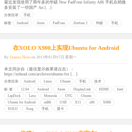
最近发现使用了两年多的华硕 New PadFone Infinity A86 手机在稍微
多安装了一些国产 An […]
分类目录:
手机
标签:
Android
Atom
PadFone
Zenfone 2
华硕
手机
在XOLO X900上实现Ubuntu for Android
By
Uranus Zhou
on
2013年01月07日 星期一
本文同步自（最佳显示效果请点击）：
https://zohead.com/archives/ubuntu-for […]
分类目录:
Android
Linux
Ubuntu
手机
技术
标签:
12.04
Android
Atom
DisplayLink
HDMI
Intel
LapDock
Lava
Motorola
OTG
Ubuntu
Ubuntu for Android
udlfb
USB
X11
x86
X900
XOLO
Xorg
手机
显卡