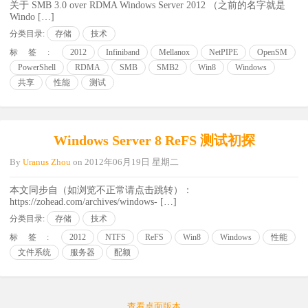
关于 SMB 3.0 over RDMA Windows Server 2012 （之前的名字就是
Windo […]
分类目录:
存储
技术
标签:
2012
Infiniband
Mellanox
NetPIPE
OpenSM
PowerShell
RDMA
SMB
SMB2
Win8
Windows
共享
性能
测试
Windows Server 8 ReFS 测试初探
By
Uranus Zhou
on
2012年06月19日 星期二
本文同步自（如浏览不正常请点击跳转）：
https://zohead.com/archives/windows- […]
分类目录:
存储
技术
标签:
2012
NTFS
ReFS
Win8
Windows
性能
文件系统
服务器
配额
查看桌面版本