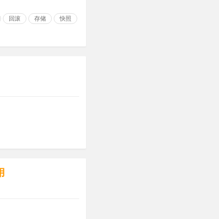
回滚
存储
快照
用