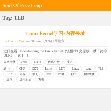
Soul Of Free Loop
Tag: TLB
Linux kernel学习-内存寻址
By
Uranus Zhou
on
2012年05月26日 星期六
近日在看 Understanding the Linux kernel（慢慢啃E文原版，以下简称
ULK），这 […]
分类目录:
kernel
Linux
代码分析
技术
标签:
CPU
GDT
kernel
LDT
Linux
page
TLB
ULK
内存
学习
寻址
映射
段式
物理地址
缓存
虚拟地址
页表