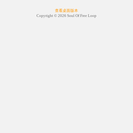
查看桌面版本
Copyright © 2026 Soul Of Free Loop