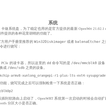
系统
卡做系统盘，为了稳定也用的是官方提供的最新 OpenWrt 21.02.1 r163
固件提供的各种花里胡哨的功能了。
Win32Diskimager
balenaEtcher
官方用户手册里推荐的
或者
之
令进行烧写：
dd
/dev/mmcblk0
PCIe 的读卡器，所以这里的
命令写的是
设备
/dev/sdb
要换成
之类的设备。
功能，烧写完成之后可以强制检查一下系统是否正确：
到软路由上启动了，OpenWRT 系统第一次启动的时候会自动扩容 r
otfs 分区大小是否正确。