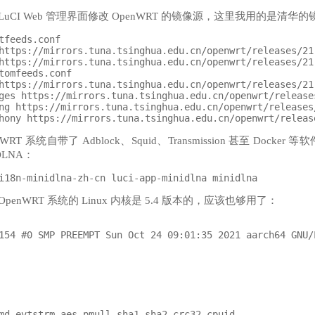
 LuCI Web 管理界面修改 OpenWRT 的镜像源，这里我用的是清华
tfeeds.conf

https://mirrors.tuna.tsinghua.edu.cn/openwrt/releases/21
https://mirrors.tuna.tsinghua.edu.cn/openwrt/releases/21
tomfeeds.conf

https://mirrors.tuna.tsinghua.edu.cn/openwrt/releases/21
ges https://mirrors.tuna.tsinghua.edu.cn/openwrt/release
ng https://mirrors.tuna.tsinghua.edu.cn/openwrt/releases
T 系统自带了 Adblock、Squid、Transmission 甚至 Dock
DLNA：
OpenWRT 系统的 Linux 内核是 5.4 版本的，应该也够用了：
md evtstrm aes pmull sha1 sha2 crc32 cpuid
