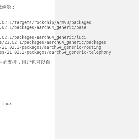
的镜像源：
.02.1/targets/rockchip/armv8/packages

.02.1/packages/aarch64_generic/base

.02.1/packages/aarch64_generic/luci

s/21.02.1/packages/aarch64_generic/packages

/21.02.1/packages/aarch64_generic/routing

er 等软件的支持，用户也可以自