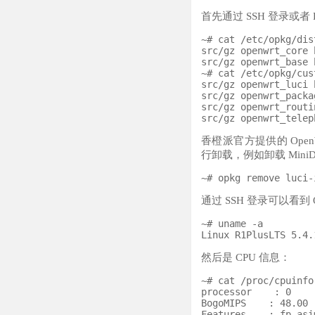
首先通过 SSH 登录或者
~# cat /etc/opkg/dis
src/gz openwrt_core 
src/gz openwrt_base 
~# cat /etc/opkg/cus
src/gz openwrt_luci 
src/gz openwrt_packa
src/gz openwrt_routi
香橙派官方提供的 OpenWR
行卸载，例如卸载 Mini
通过 SSH 登录可以看到 
~# uname -a

然后是 CPU 信息：
~# cat /proc/cpuinfo

processor    : 0

BogoMIPS    : 48.00

Features    : fp asi