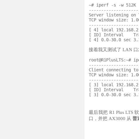
~# iperf -s -w 512K

--------------------
Server listening on 
TCP window size: 1.0
--------------------
[ 4] local 192.168.2
[ ID] Interval    Tr
接着我又测试了 LAN 
root@R1PlusLTS:~# ip
--------------------
Client connecting to
TCP window size: 1.0
--------------------
[ 3] local 192.168.2
[ ID] Interval    Tr
最后我把 R1 Plus LT
口，并把 AX3000 从
普