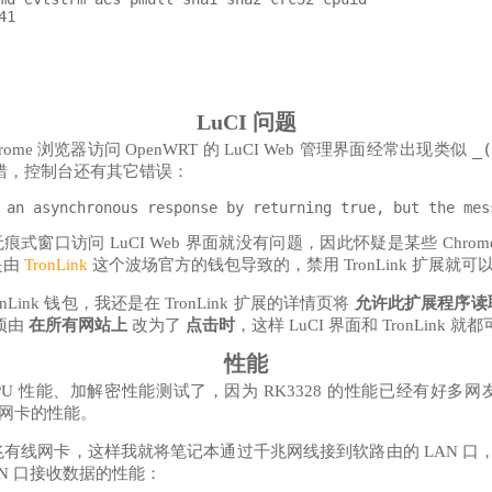
1

LuCI 问题
_(
me 浏览器访问 OpenWRT 的 LuCI Web 管理界面经常出现类似
错，控制台还有其它错误：
 无痕式窗口访问 LuCI Web 界面就没有问题，因此怀疑是某些 Chr
是由
TronLink
这个波场官方的钱包导致的，禁用 TronLink 扩展就可以
Link 钱包，我还是在 TronLink 扩展的详情页将
允许此扩展程序读
项由
在所有网站上
改为了
点击时
，这样 LuCI 界面和 TronLink 
性能
PU 性能、加解密性能测试了，因为 RK3328 的性能已经有好多
SB 网卡的性能。
有线网卡，这样我就将笔记本通过千兆网线接到软路由的 LAN 口
N 口接收数据的性能：