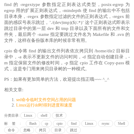
find 的 -regextype 参数指定正则表达式类型，posix-egrep 为
egrep 用的扩展正则表达式，-mindepth 使 find 的输出中不包括
目录本身，-regex 参数指定过滤的文件的正则表达式，-regex 前
面的感叹号表示跳过，’./(dev|tmp)($|/.*)’ 这个正则表达式即表示
跳过目录中的第一层 dev 和 tmp 目录以及下面所有的文件和文
件夹，最后两个 -name 指定要跳过文件名为 Makefile 和 .svn 的
文件，这样在备份版本库的时候非常有用。
cpio 命令将 find 的输出文件列表依次拷贝到 /home/dir2 目标目
录中，-a 表示不更新文件的访问时间，-d 指定自动创建目录，-
m 指定保留文件的修改时间，-p 指定 cpio 工作在 Copy-pass 模
式，这是专门用来拷贝目录树的一种模式。
PS：如果有更加简单的方法，欢迎提出指正哦~~~ ^_^
相关文章:
sed命令临时文件空间占用的问题
Linux运行dd时得到进度和速度
分类目录:
Linux
shell
技术
标签:
Bash
cp
cpio
find
Linux
rsync
Shell
命令
忽略
拷贝
目录
跳过