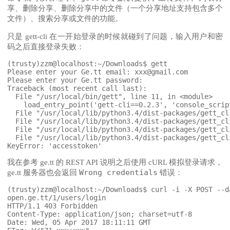
享、删除分享、删除分享中的文件（一个分享地址支持包含多个
文件）、搜索分享或文件的功能。
只是 gett-cli 在一开始登录的时候就碰到了问题，输入用户和密
码之后直接登录失败：
(trusty)zzm@localhost:~/Downloads$ gett

Please enter your Ge.tt email: xxx@gmail.com

Please enter your Ge.tt password: 

Traceback (most recent call last):

  File "/usr/local/bin/gett", line 11, in <module>

    load_entry_point('gett-cli==0.2.3', 'console_script
  File "/usr/local/lib/python3.4/dist-packages/gett_cl
  File "/usr/local/lib/python3.4/dist-packages/gett_cl
  File "/usr/local/lib/python3.4/dist-packages/gett_cl
  File "/usr/local/lib/python3.4/dist-packages/gett_cl
我在参考 ge.tt 的 REST API 说明之后使用 cURL 模拟登录请求，
Wrong credentials
ge.tt 服务器也会返回
错误：
(trusty)zzm@localhost:~/Downloads$ curl -i -X POST --d
open.ge.tt/1/users/login

HTTP/1.1 403 Forbidden

Content-Type: application/json; charset=utf-8

Date: Wed, 05 Apr 2017 18:11:11 GMT
