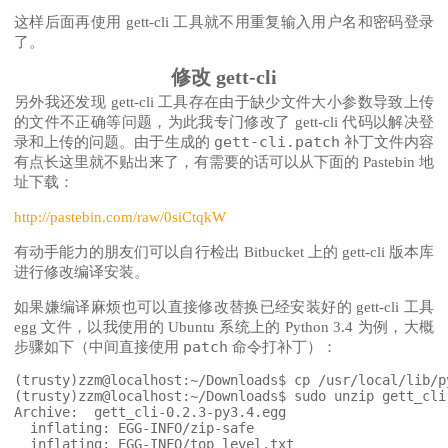
这样后面再使用 gett-cli 工具就不用重复输入用户名和密码登录
了。
修改 gett-cli
另外我还发现 gett-cli 工具存在由于缺少文件大小参数导致上传
的文件不正确等问题，为此我专门修改了 gett-cli 代码以解决登
gett-cli.patch
录和上传的问题。由于生成的
补丁文件内容
有点长这里就不贴出来了，有需要的话可以从下面的 Pastebin 地
址下载：
http://pastebin.com/raw/0siCtqkW
有动手能力的朋友们可以自行检出 Bitbucket 上的 gett-cli 版本库
进行修改编译安装。
如果嫌编译麻烦也可以直接修改替换已经安装好的 gett-cli 工具
egg 文件，以我使用的 Ubuntu 系统上的 Python 3.4 为例，大概
patch
步骤如下（中间直接使用
命令打补丁）：
(trusty)zzm@localhost:~/Downloads$ cp /usr/local/lib/p
(trusty)zzm@localhost:~/Downloads$ sudo unzip gett_cli
Archive:  gett_cli-0.2.3-py3.4.egg

  inflating: EGG-INFO/zip-safe

  inflating: EGG-INFO/top_level.txt
