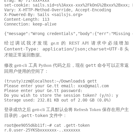
ETag: W/"71-xxx+xxx"

set-cookie: sails.sid=s%3Axxx-xxx%2FkOnG%2Bxxx%2Bxxx; P
Vary: X-HTTP-Method-Override, Accept-Encoding

X-Powered-By: Sails <sailsjs.org>

Content-Length: 113

Connection: keep-alive

经过调试我才发现 ge.tt 的 REST API 请求中必须增加
Content-Type: application/json;charset=UTF-8
头
才能正常返回数据。
gett
修改 gett-cli 工具 Python 代码之后，现在
命令可以正常返
回用户使用的空间了：
(trusty)zzm@localhost:~/Downloads$ gett

Please enter your Ge.tt email: xxx@gmail.com

Please enter your Ge.tt password: 

Do you wish to store the session token? (y/n): y

登录成功之后 gett-cli 工具默认会将 Refresh Token 保存在用户主
.gett-token
目录的
文件中：
root@ee9055d6b11f:~# cat .gett-token
